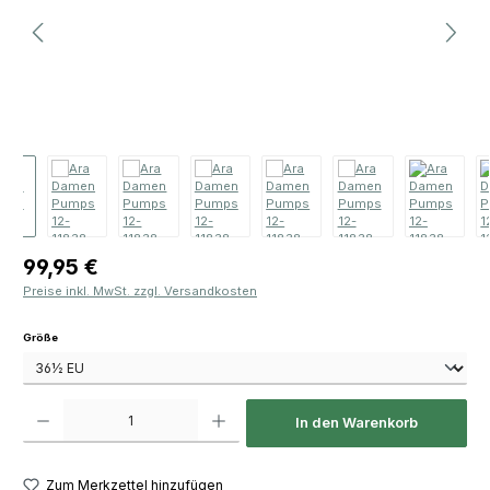
Regulärer Preis:
99,95 €
Preise inkl. MwSt. zzgl. Versandkosten
auswählen
Größe
Produkt Anzahl: Gib den gewünschten Wert ein oder benutze die Schaltfläch
In den Warenkorb
Zum Merkzettel hinzufügen