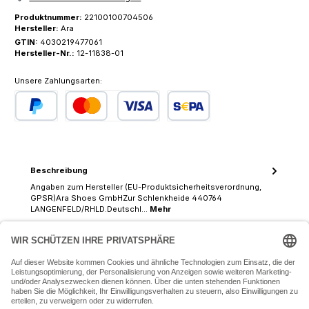
Produktnummer:
22100100704506
Hersteller:
Ara
GTIN:
4030219477061
Hersteller-Nr.:
12-11838-01
Unsere Zahlungsarten:
PayPal
Kredit- oder Debitkarte
SEPA Lastschrift
Beschreibung
Angaben zum Hersteller (EU-Produktsicherheitsverordnung,
GPSR)Ara Shoes GmbHZur Schlenkheide 440764
LANGENFELD/RHLD.Deutschl…
Mehr
07243 54050 (Mo-Fr: 9.30 - 18:30 Uhr Sa: 9:30 - 16 Uhr)
SERVICE-HOTLINE