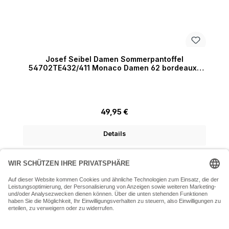
Josef Seibel Damen Sommerpantoffel
54702TE432/411 Monaco Damen 62 bordeaux-
kombi normal
Regulärer Preis:
49,95 €
Details
07243 54050 (Mo-Fr: 9.30 - 18:30 Uhr Sa: 9:30 - 16 Uhr)
SERVICE-HOTLINE
INFORMATIONEN