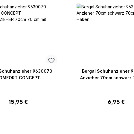
 Schuhanzieher 9630070
Bergal Schuhanzieher 
OMFORT CONCEPT
Anzieher 70cm schwarz 
NZIEHER 70cm 70 cm mit
Haken
Haken
Regulärer Preis:
Regulärer P
15,95 €
6,95 €