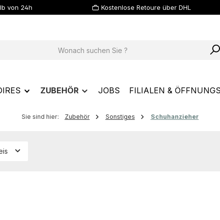
lb von 24h
Kostenlose Retoure über DHL
OIRES
ZUBEHÖR
JOBS
FILIALEN & ÖFFNUNG
Sie sind hier:
Zubehör
Sonstiges
Schuhanzieher
eis