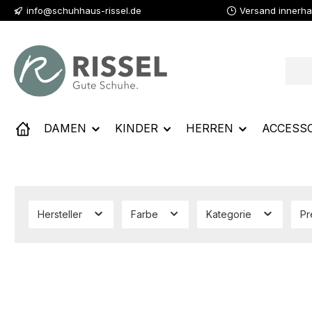
info@schuhhaus-rissel.de
Versand innerha
 Hauptinhalt springen
Zur Suche springen
Zur Hauptnavigation springen
DAMEN
KINDER
HERREN
ACCESS
Hersteller
Farbe
Kategorie
Pr