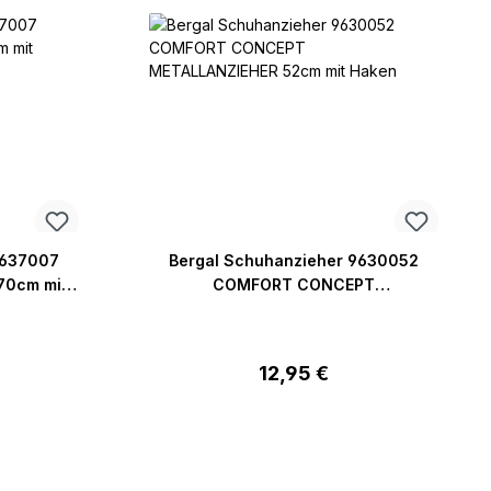
9637007
Bergal Schuhanzieher 9630052
70cm mit
COMFORT CONCEPT
METALLANZIEHER 52cm mit Haken
reis:
Regulärer Preis:
12,95 €