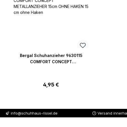
Bergal Schuhanzieher 9630115
COMFORT CONCEPT
METALLANZIEHER 15cm OHNE HAKEN
15 cm ohne Haken
Regulärer Preis:
4,95 €
info@schuhhaus-rissel.de
Versand innerha