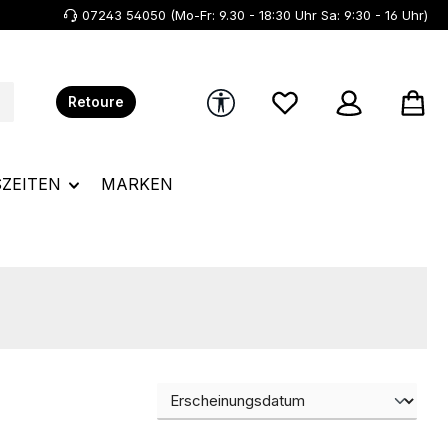
07243 54050 (Mo-Fr: 9.30 - 18:30 Uhr Sa: 9:30 - 16 Uhr)
Werkzeugleiste anzeigen
Du hast 0 Produkte au
Retoure
SZEITEN
MARKEN