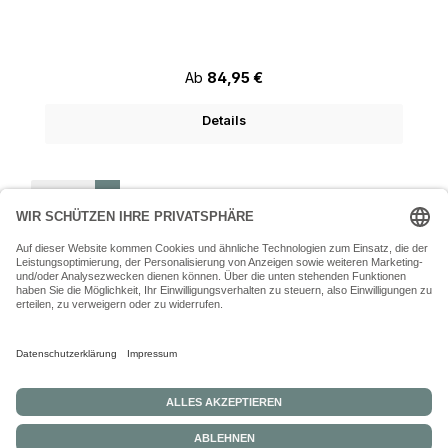
Regulärer Preis:
Ab
84,95 €
Details
Seite
Seite
Seite
Seite
Seite
1
2
3
4
5
07243 54050 (Mo-Fr: 9.30 - 18:30 Uhr Sa: 9:30 - 16 Uhr)
SERVICE-HOTLINE
INFORMATIONEN
ZAHLUNGS- UND VERSANDARTEN
ÜBER UNS