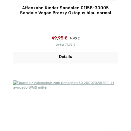
Affenzahn Kinder Sandalen 01158-30005
Sandale Vegan Breezy Oktopus blau normal
Verkaufspreis:
Regulärer Preis:
49,95 €
74,95 €
vorher 74,95 €
Details