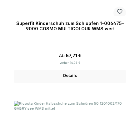
Superfit Kinderschuh zum Schlupfen 1-006475-
9000 COSMO MULTICOLOUR WMS weit
Regulärer Preis:
Ab
57,71 €
vorher 74,95 €
Details