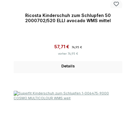
Ricosta Kinderschuh zum Schlupfen 50
2000702/520 ELLI avocado WMS mittel
Verkaufspreis:
Regulärer Preis:
57,71 €
74,95 €
vorher 74,95 €
Details