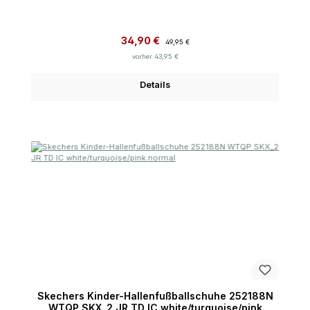
Verkaufspreis:
Regulärer Preis:
34,90 €
49,95 €
vorher 43,95 €
Details
Skechers Kinder-Hallenfußballschuhe 252188N
WTQP SKX_2 JR TD IC white/turquoise/pink