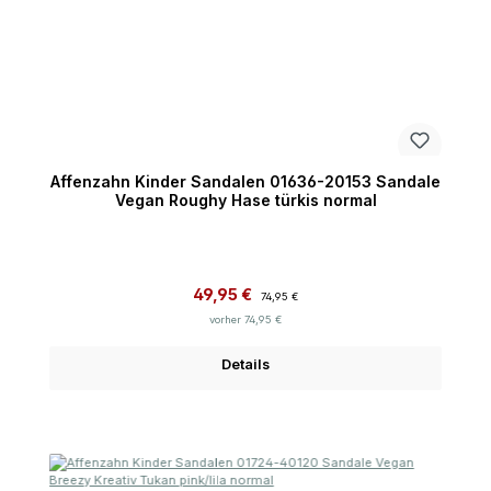
Affenzahn Kinder Sandalen 01636-20153 Sandale
Vegan Roughy Hase türkis normal
Verkaufspreis:
Regulärer Preis:
49,95 €
74,95 €
vorher 74,95 €
Details