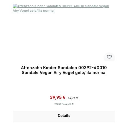
Affenzahn Kinder Sandalen 00392-40010
Sandale Vegan Airy Vogel gelb/lila normal
Verkaufspreis:
Regulärer Preis:
39,95 €
64,95 €
vorher 64,95 €
Details