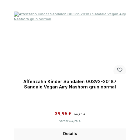
Affenzahn Kinder Sandalen 00392-20187
Sandale Vegan Airy Nashorn grün normal
Verkaufspreis:
Regulärer Preis:
39,95 €
64,95 €
vorher 64,95 €
Details