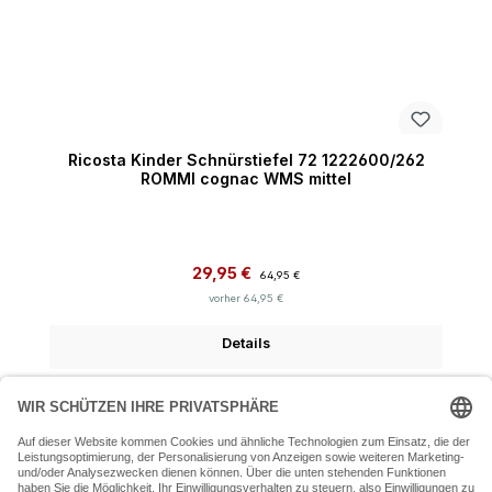
Ricosta Kinder Schnürstiefel 72 1222600/262
ROMMI cognac WMS mittel
Verkaufspreis:
Regulärer Preis:
29,95 €
64,95 €
vorher 64,95 €
Details
07243 54050 (Mo-Fr: 9.30 - 18:30 Uhr Sa: 9:30 - 16 Uhr)