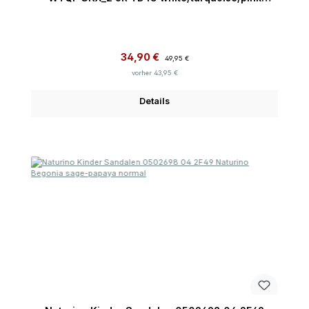
normal
Verkaufspreis:
Regulärer Preis:
34,90 €
49,95 €
vorher 43,95 €
Details