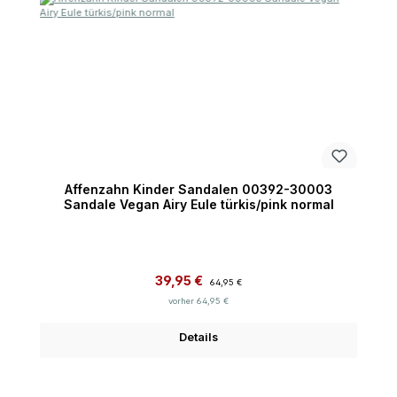
Affenzahn Kinder Sandalen 00392-30003
Sandale Vegan Airy Eule türkis/pink normal
Verkaufspreis:
Regulärer Preis:
39,95 €
64,95 €
vorher 64,95 €
Details