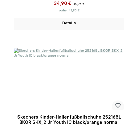
Verkaufspreis:
Regulärer Preis:
34,90 €
49,95 €
vorher 43,95 €
Details
Skechers Kinder-Hallenfußballschuhe 252168L
BKOR SKX_2 Jr Youth IC black/orange normal