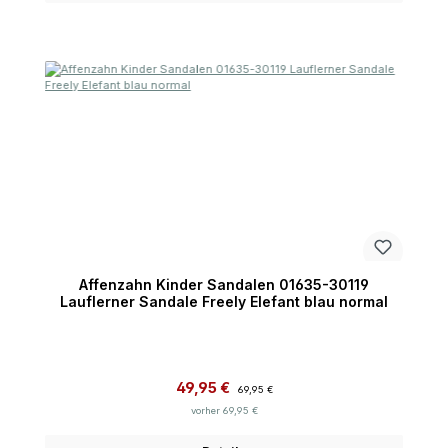
Affenzahn Kinder Sandalen 01635-30119
Lauflerner Sandale Freely Elefant blau normal
Verkaufspreis:
Regulärer Preis:
49,95 €
69,95 €
vorher 69,95 €