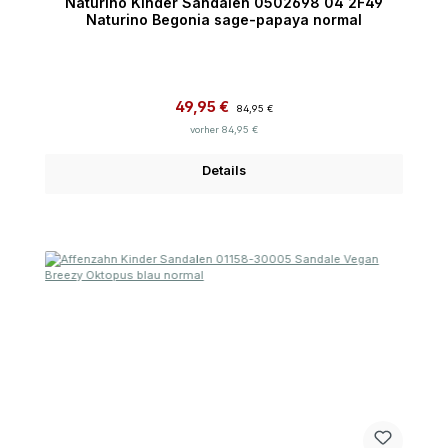
Naturino Kinder Sandalen 0502698 04 2F49
Naturino Begonia sage-papaya normal
Verkaufspreis:
Regulärer Preis:
49,95 €
84,95 €
vorher 84,95 €
Details