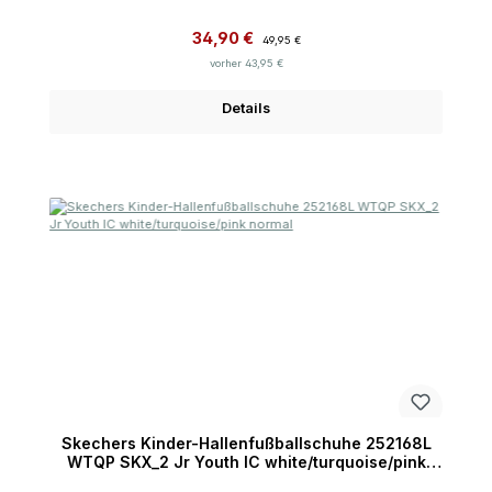
Verkaufspreis:
Regulärer Preis:
34,90 €
49,95 €
vorher 43,95 €
Details
Skechers Kinder-Hallenfußballschuhe 252168L
WTQP SKX_2 Jr Youth IC white/turquoise/pink
normal