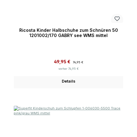
Ricosta Kinder Halbschuhe zum Schnüren 50
1201002/170 GABRY see WMS mittel
Verkaufspreis:
Regulärer Preis:
49,95 €
74,95 €
vorher 74,95 €
Details