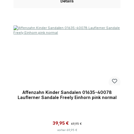
Details
Affenzahn Kinder Sandalen 01635-40078
Lauflerner Sandale Freely Einhorn pink normal
Verkaufspreis:
Regulärer Preis:
39,95 €
69,95 €
vorher 69,95 €