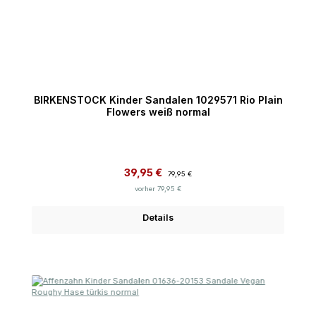
BIRKENSTOCK Kinder Sandalen 1029571 Rio Plain
Flowers weiß normal
Verkaufspreis:
Regulärer Preis:
39,95 €
79,95 €
vorher 79,95 €
Details