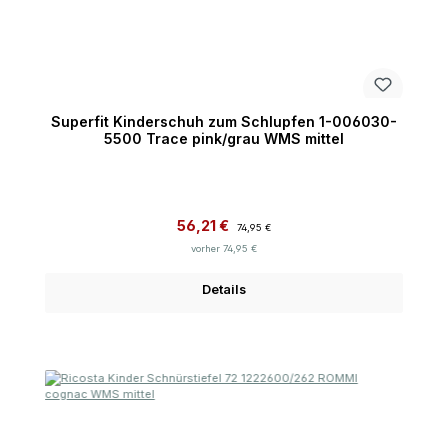
Superfit Kinderschuh zum Schlupfen 1-006030-
5500 Trace pink/grau WMS mittel
Verkaufspreis:
Regulärer Preis:
56,21 €
74,95 €
vorher 74,95 €
Details