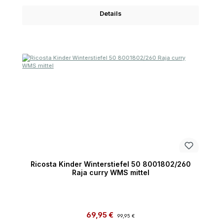
Details
Ricosta Kinder Winterstiefel 50 8001802/260
Raja curry WMS mittel
Verkaufspreis:
Regulärer Preis:
69,95 €
99,95 €