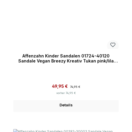
Affenzahn Kinder Sandalen 01724-40120
Sandale Vegan Breezy Kreativ Tukan pink/lila
normal
Verkaufspreis:
Regulärer Preis:
49,95 €
74,95 €
vorher 74,95 €
Details