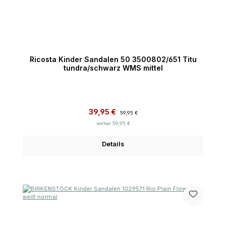
Ricosta Kinder Sandalen 50 3500802/651 Titu
tundra/schwarz WMS mittel
Verkaufspreis:
Regulärer Preis:
39,95 €
59,95 €
vorher 59,95 €
Details