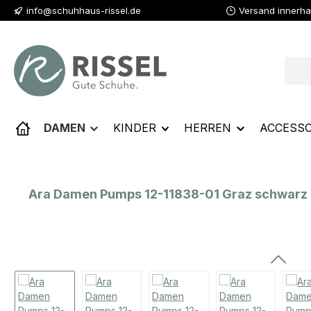
info@schuhhaus-rissel.de
Versand innerha
 Hauptinhalt springen
Zur Suche springen
Zur Hauptnavigation springen
DAMEN
KINDER
HERREN
ACCESSO
Ara Damen Pumps 12-11838-01 Graz schwarz H
Bildergalerie überspringen