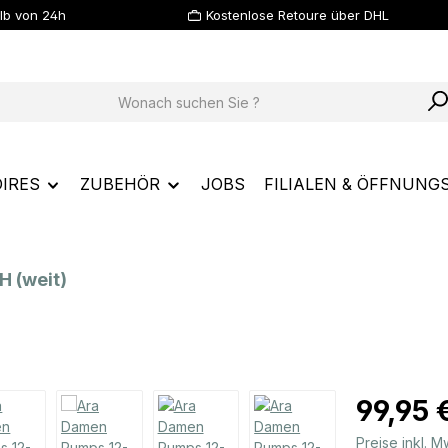
lb von 24h
Kostenlose Retoure über DHL
IRES
ZUBEHÖR
JOBS
FILIALEN & ÖFFNUNG
 (weit)
Regulärer Prei
99,95 
Preise inkl. 