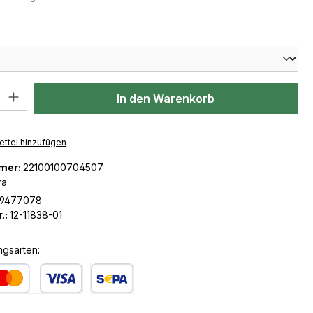
len
l: Gib den gewünschten Wert ein oder benutze die Schaltflächen u
In den Warenkorb
ttel hinzufügen
mer:
22100100704507
ra
19477078
.:
12-11838-01
ngsarten:
dit- oder Debitkarte
SEPA Lastschrift