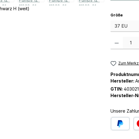
auswäh
Größe
Produkt Anzah
Zum Merkze
Produktnum
Hersteller:
A
GTIN:
40302
Hersteller-Nr
Unsere Zahlu
PayPal
Kre