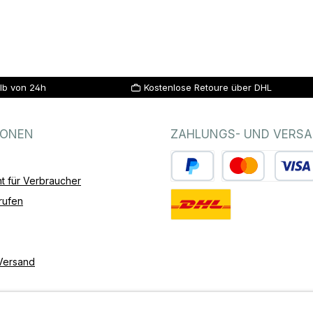
lb von 24h
Kostenlose Retoure über DHL
IONEN
ZAHLUNGS- UND VERS
t für Verbraucher
PayPal
Kredit- oder Debitk
rufen
Standard
Versand
Barrierefreiheit