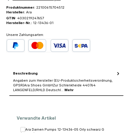
Produktnummer:
22100615704512
Hersteller:
Ara
GTIN:
4030219247657
Hersteller-Nr.:
12-13436-01
Unsere Zahlungsarten:
PayPal
Kredit- oder Debitkarte
SEPA Lastschrift
Beschreibung
Angaben zum Hersteller (EU-Produktsicherheitsverordnung,
GPSR)Ara Shoes GmbHZur Schlenkheide 440764
LANGENFELD/RHLD.Deutschl…
Mehr
Produktgalerie überspringen
Verwandte Artikel