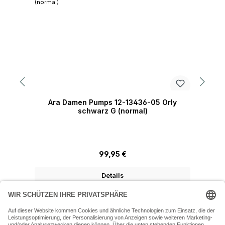
Ara Damen Pumps 12-13436-05 Orly
A
schwarz G (normal)
Regulärer Preis:
99,95 €
Details
07243 54050 (Mo-Fr: 9.30 - 18:30 Uhr Sa: 9:30 - 16 Uhr)