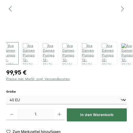
Regulärer Preis:
99,95 €
Preise inkl. MwSt. zzgl. Versandkosten
auswählen
Größe
Produkt Anzahl: Gib den gewünschten Wert ein oder benutze die Schaltfläch
In den Warenkorb
Zum Merkzettel hinzufügen