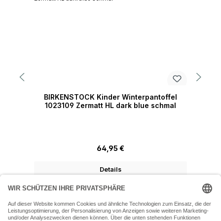
BIRKENSTOCK Kinder Winterpantoffel
1023109 Zermatt HL dark blue schmal
Regulärer Preis:
64,95 €
Details
07243 54050 (Mo-Fr: 9.30 - 18:30 Uhr Sa: 9:30 - 16 Uhr)