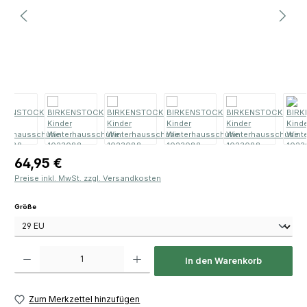
Regulärer Preis:
64,95 €
Preise inkl. MwSt. zzgl. Versandkosten
auswählen
Größe
Produkt Anzahl: Gib den gewünschten Wert ein oder benutze die Schaltfläch
In den Warenkorb
Zum Merkzettel hinzufügen