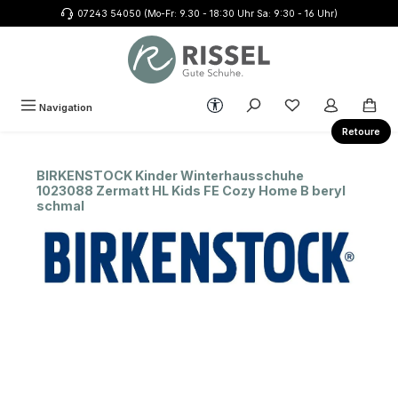
07243 54050 (Mo-Fr: 9.30 - 18:30 Uhr Sa: 9:30 - 16 Uhr)
Zum Hauptinhalt springen
Werkzeugleiste anzeigen
Du hast 0 Produkte
Navigation
Retoure
BIRKENSTOCK Kinder Winterhausschuhe
1023088 Zermatt HL Kids FE Cozy Home B beryl
schmal
Bildergalerie überspringen