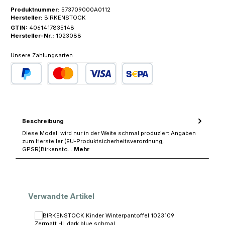
Produktnummer:
573709000A0112
Hersteller:
BIRKENSTOCK
GTIN:
4061417835148
Hersteller-Nr.:
1023088
Unsere Zahlungsarten:
PayPal
Kredit- oder Debitkarte
SEPA Lastschrift
Beschreibung
Diese Modell wird nur in der Weite schmal produziert.Angaben
zum Hersteller (EU-Produktsicherheitsverordnung,
GPSR)Birkensto…
Mehr
Produktgalerie überspringen
Verwandte Artikel