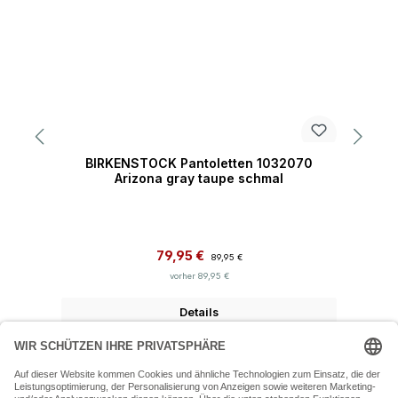
BIRKENSTOCK Pantoletten 1032070
Arizona gray taupe schmal
Verkaufspreis:
Regulärer Preis:
79,95 €
89,95 €
vorher 89,95 €
Details
07243 54050 (Mo-Fr: 9.30 - 18:30 Uhr Sa: 9:30 - 16 Uhr)