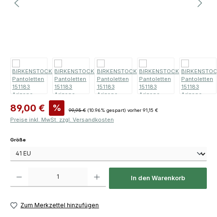
Verkaufspreis:
89,00 €
%
Regulärer Preis:
99,95 €
(10.96% gespart)
vorher 91,15 €
Preise inkl. MwSt. zzgl. Versandkosten
auswählen
Größe
Produkt Anzahl: Gib den gewünschten Wert ein oder benutze die Schaltfläch
In den Warenkorb
Zum Merkzettel hinzufügen