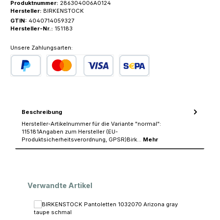
Produktnummer:
286304006A0124
Hersteller:
BIRKENSTOCK
GTIN:
4040714059327
Hersteller-Nr.:
151183
Unsere Zahlungsarten:
PayPal
Kredit- oder Debitkarte
SEPA Lastschrift
Beschreibung
Hersteller-Artikelnummer für die Variante "normal":
115181Angaben zum Hersteller (EU-
Produktsicherheitsverordnung, GPSR)Birk…
Mehr
Produktgalerie überspringen
Verwandte Artikel