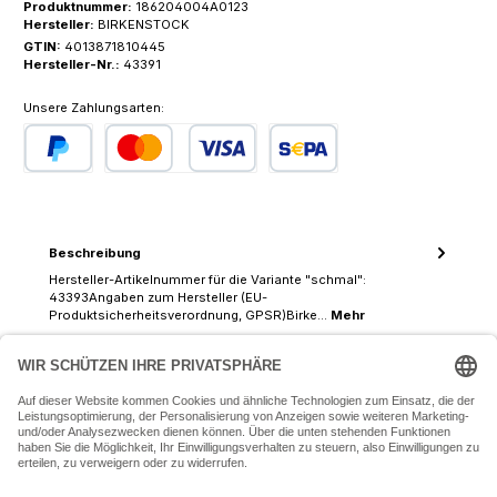
Produktnummer:
186204004A0123
Hersteller:
BIRKENSTOCK
GTIN:
4013871810445
Hersteller-Nr.:
43391
Unsere Zahlungsarten:
PayPal
Kredit- oder Debitkarte
SEPA Lastschrift
Beschreibung
Hersteller-Artikelnummer für die Variante "schmal":
43393Angaben zum Hersteller (EU-
Produktsicherheitsverordnung, GPSR)Birke…
Mehr
07243 54050 (Mo-Fr: 9.30 - 18:30 Uhr Sa: 9:30 - 16 Uhr)
SERVICE-HOTLINE
INFORMATIONEN