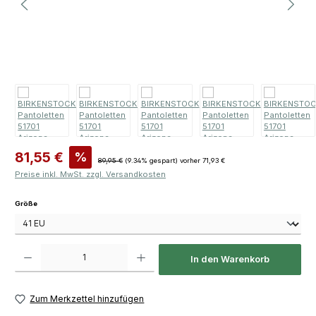
Verkaufspreis:
81,55 €
%
Regulärer Preis:
89,95 €
(9.34% gespart)
vorher 71,93 €
Preise inkl. MwSt. zzgl. Versandkosten
auswählen
Größe
Produkt Anzahl: Gib den gewünschten Wert ein oder benutze die Schaltfläch
In den Warenkorb
Zum Merkzettel hinzufügen