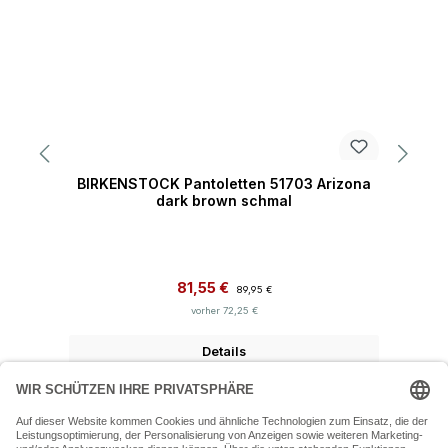
BIRKENSTOCK Pantoletten 51703 Arizona
B
dark brown schmal
Verkaufspreis:
Regulärer Preis:
81,55 €
89,95 €
vorher 72,25 €
Details
07243 54050 (Mo-Fr: 9.30 - 18:30 Uhr Sa: 9:30 - 16 Uhr)