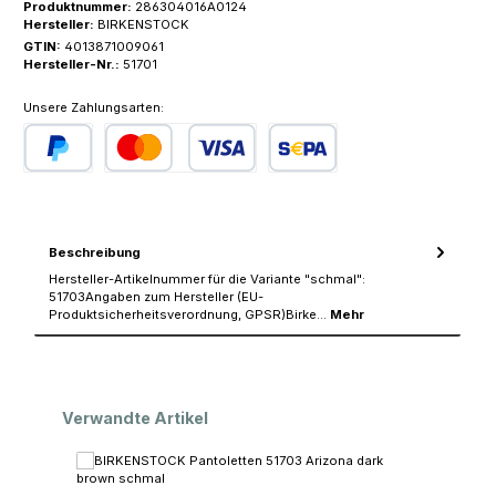
Produktnummer:
286304016A0124
Hersteller:
BIRKENSTOCK
GTIN:
4013871009061
Hersteller-Nr.:
51701
Unsere Zahlungsarten:
PayPal
Kredit- oder Debitkarte
SEPA Lastschrift
Beschreibung
Hersteller-Artikelnummer für die Variante "schmal":
51703Angaben zum Hersteller (EU-
Produktsicherheitsverordnung, GPSR)Birke…
Mehr
Produktgalerie überspringen
Verwandte Artikel