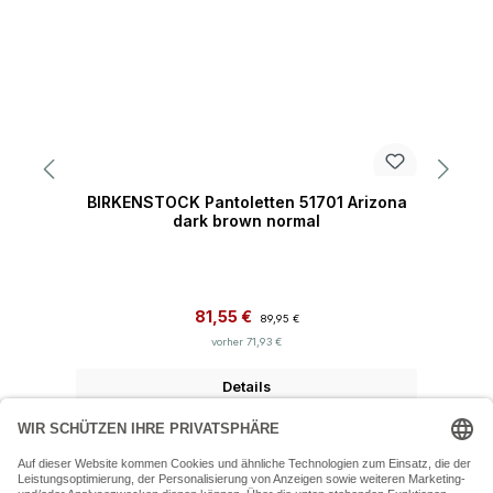
BIRKENSTOCK Pantoletten 51701 Arizona
dark brown normal
Verkaufspreis:
Regulärer Preis:
81,55 €
89,95 €
vorher 71,93 €
Details
07243 54050 (Mo-Fr: 9.30 - 18:30 Uhr Sa: 9:30 - 16 Uhr)