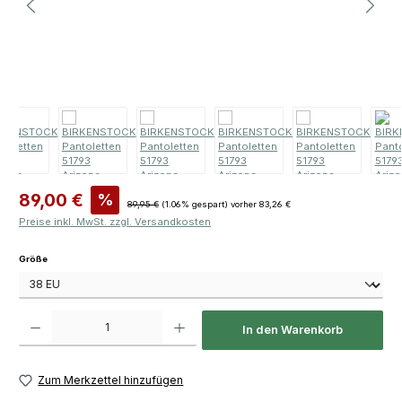
Verkaufspreis:
89,00 €
%
Regulärer Preis:
89,95 €
(1.06% gespart)
vorher 83,26 €
Preise inkl. MwSt. zzgl. Versandkosten
auswählen
Größe
Produkt Anzahl: Gib den gewünschten Wert ein oder benutze die Schaltfläch
In den Warenkorb
Zum Merkzettel hinzufügen