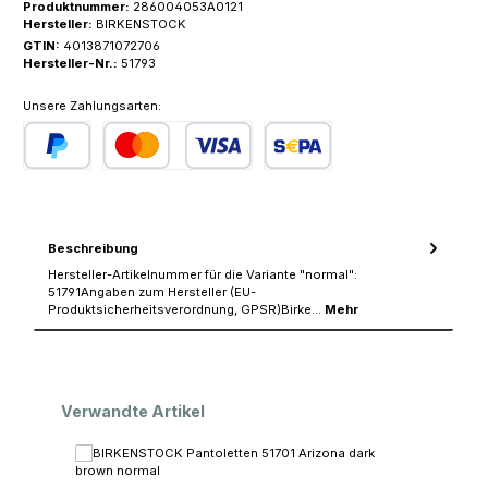
Produktnummer:
286004053A0121
Hersteller:
BIRKENSTOCK
GTIN:
4013871072706
Hersteller-Nr.:
51793
Unsere Zahlungsarten:
PayPal
Kredit- oder Debitkarte
SEPA Lastschrift
Beschreibung
Hersteller-Artikelnummer für die Variante "normal":
51791Angaben zum Hersteller (EU-
Produktsicherheitsverordnung, GPSR)Birke…
Mehr
Produktgalerie überspringen
Verwandte Artikel