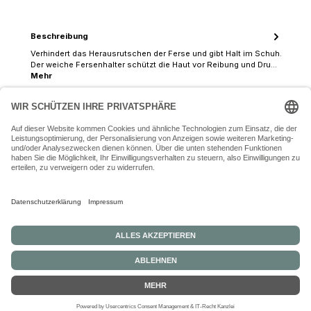
Beschreibung
Verhindert das Herausrutschen der Ferse und gibt Halt im Schuh.
Der weiche Fersenhalter schützt die Haut vor Reibung und Dru…
Mehr
07243 54050 (Mo-Fr: 9.30 - 18:30 Uhr Sa: 9:30 - 16 Uhr)
SERVICE-HOTLINE
INFORMATIONEN
ZAHLUNGS- UND VERSANDARTEN
ÜBER UNS
Alle Preise inkl. gesetzl. Mehrwertsteuer zzgl.
Versandkosten
und ggf.
Nachnahmegebühren, wenn nicht anders angegeben.
© 2026 Schuhhaus Rissel - Alle Rechte vorbehalten. Theme by
ThemeWare®