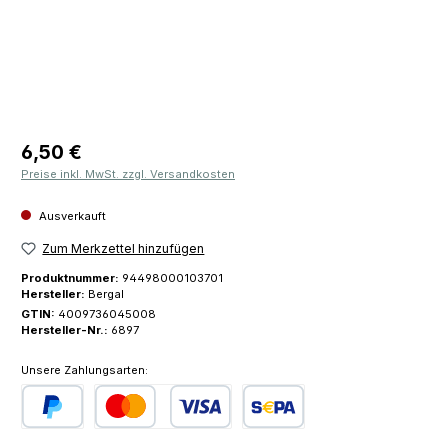
Regulärer Preis:
6,50 €
Preise inkl. MwSt. zzgl. Versandkosten
Ausverkauft
Zum Merkzettel hinzufügen
Produktnummer:
94498000103701
Hersteller:
Bergal
GTIN:
4009736045008
Hersteller-Nr.:
6897
Unsere Zahlungsarten:
PayPal
Kredit- oder Debitkarte
SEPA Lastschrift