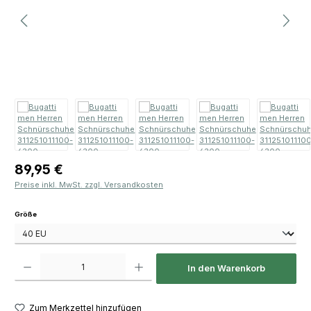
Regulärer Preis:
89,95 €
Preise inkl. MwSt. zzgl. Versandkosten
auswählen
Größe
Produkt Anzahl: Gib den gewünschten Wert ein oder benutze die Schaltfläch
In den Warenkorb
Zum Merkzettel hinzufügen