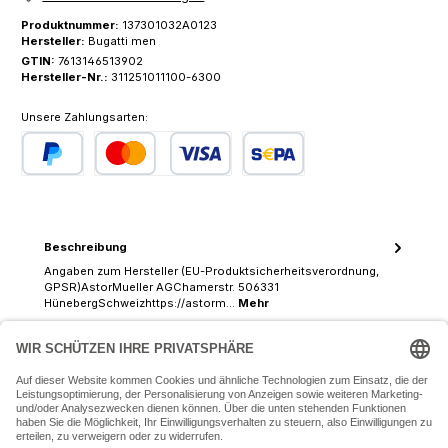
Produktnummer:
137301032A0123
Hersteller:
Bugatti men
GTIN:
7613146513902
Hersteller-Nr.:
311251011100-6300
Unsere Zahlungsarten:
PayPal
Kredit- oder Debitkarte
SEPA Lastschrift
Beschreibung
Angaben zum Hersteller (EU-Produktsicherheitsverordnung,
GPSR)AstorMueller AGChamerstr. 506331
HünebergSchweizhttps://astorm…
Mehr
07243 54050 (Mo-Fr: 9.30 - 18:30 Uhr Sa: 9:30 - 16 Uhr)
SERVICE-HOTLINE