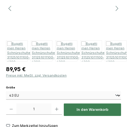
Regulärer Preis:
89,95 €
Preise inkl. MwSt. zzgl. Versandkosten
auswählen
Größe
Produkt Anzahl: Gib den gewünschten Wert ein oder benutze die Schaltfläch
In den Warenkorb
Zum Merkzettel hinzufügen