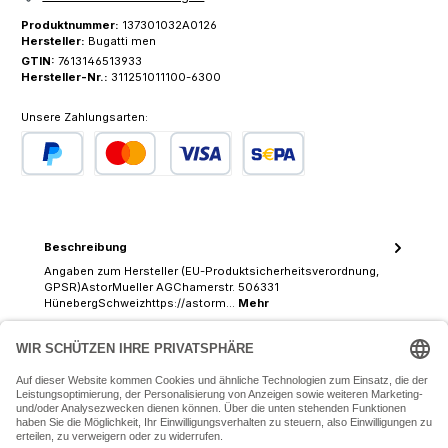
Produktnummer:
137301032A0126
Hersteller:
Bugatti men
GTIN:
7613146513933
Hersteller-Nr.:
311251011100-6300
Unsere Zahlungsarten:
PayPal
Kredit- oder Debitkarte
SEPA Lastschrift
Beschreibung
Angaben zum Hersteller (EU-Produktsicherheitsverordnung,
GPSR)AstorMueller AGChamerstr. 506331
HünebergSchweizhttps://astorm…
Mehr
07243 54050 (Mo-Fr: 9.30 - 18:30 Uhr Sa: 9:30 - 16 Uhr)
SERVICE-HOTLINE