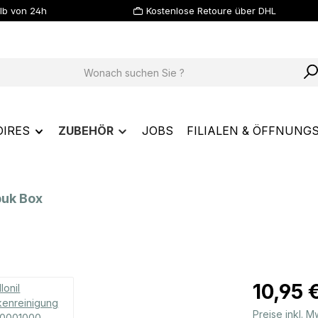
lb von 24h
Kostenlose Retoure über DHL
OIRES
ZUBEHÖR
JOBS
FILIALEN & ÖFFNUNG
buk Box
Regulärer Prei
10,95 
Preise inkl. 