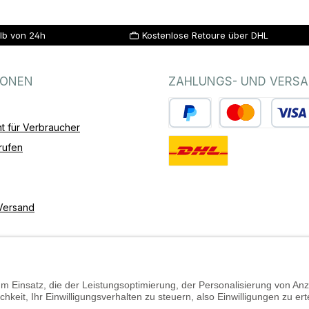
lb von 24h
Kostenlose Retoure über DHL
IONEN
ZAHLUNGS- UND VERS
t für Verbraucher
PayPal
Kredit- oder Debitk
rufen
Standard
Versand
Barrierefreiheit