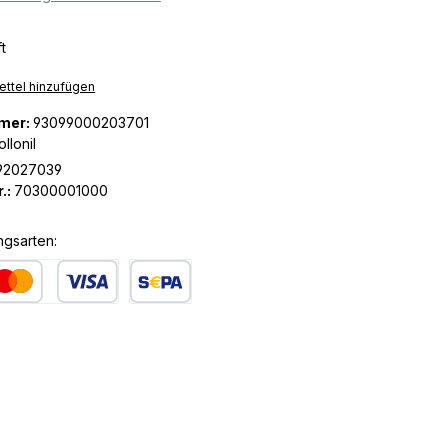
t
ttel hinzufügen
mer:
93099000203701
llonil
92027039
.:
70300001000
ngsarten:
dit- oder Debitkarte
SEPA Lastschrift