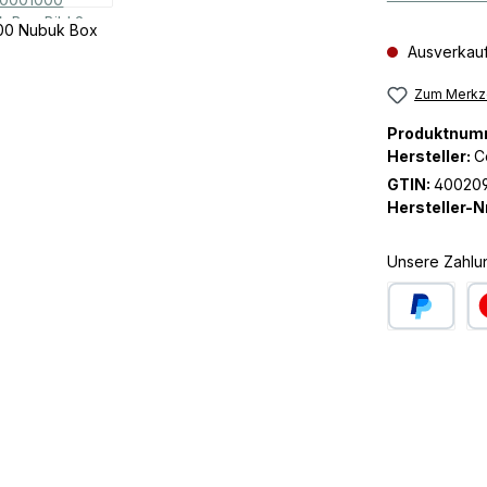
Ausverkauf
Zum Merkze
Produktnum
Hersteller:
Co
GTIN:
40020
Hersteller-Nr
Unsere Zahlu
PayPal
Kre