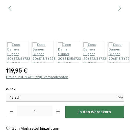
Regulärer Preis:
119,95 €
Preise inkl. MwSt. zzgl. Versandkosten
auswählen
Größe
Produkt Anzahl: Gib den gewünschten Wert ein oder benutze die Schaltfläch
In den Warenkorb
Zum Merkzettel hinzufügen