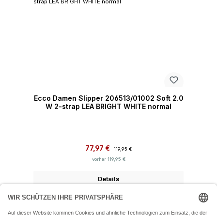
Ecco Damen Slipper 206513/01002 Soft 2.0
W 2-strap LEA BRIGHT WHITE normal
Verkaufspreis:
Regulärer Preis:
77,97 €
119,95 €
vorher 119,95 €
Details