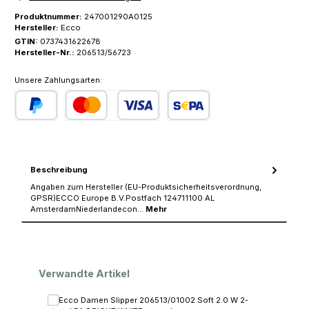
Produktnummer:
247001290A0125
Hersteller:
Ecco
GTIN:
0737431622678
Hersteller-Nr.:
206513/56723
Unsere Zahlungsarten:
PayPal
Kredit- oder Debitkarte
SEPA Lastschrift
Beschreibung
Angaben zum Hersteller (EU-Produktsicherheitsverordnung,
GPSR)ECCO Europe B.V.Postfach 124711100 AL
AmsterdamNiederlandecon…
Mehr
Produktgalerie überspringen
Verwandte Artikel