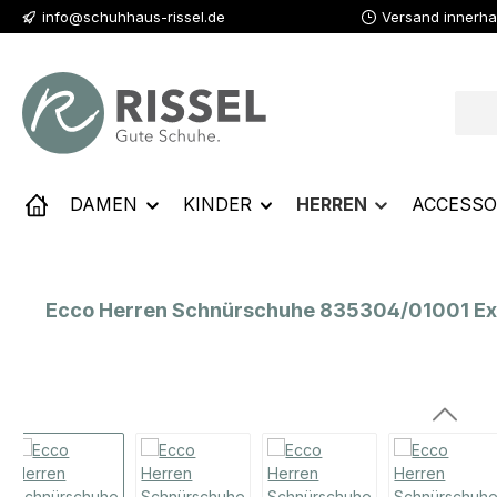
info@schuhhaus-rissel.de
Versand innerha
 Hauptinhalt springen
Zur Suche springen
Zur Hauptnavigation springen
DAMEN
KINDER
HERREN
ACCESSO
Ecco Herren Schnürschuhe 835304/01001 Exo
Bildergalerie überspringen