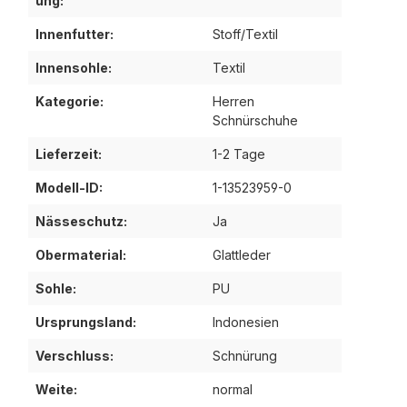
ung:
Innenfutter:
Stoff/Textil
Innensohle:
Textil
Kategorie:
Herren
Schnürschuhe
Lieferzeit:
1-2 Tage
Modell-ID:
1-13523959-0
Nässeschutz:
Ja
Obermaterial:
Glattleder
Sohle:
PU
Ursprungsland:
Indonesien
Verschluss:
Schnürung
Weite:
normal