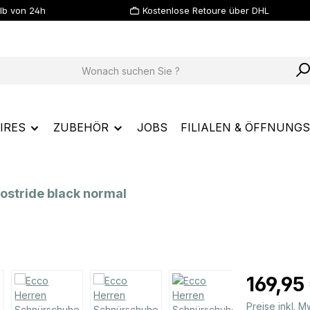
lb von 24h
Kostenlose Retoure über DHL
IRES
ZUBEHÖR
JOBS
FILIALEN & ÖFFNUNGS
stride black normal
Regulärer Prei
169,95
Preise inkl. 