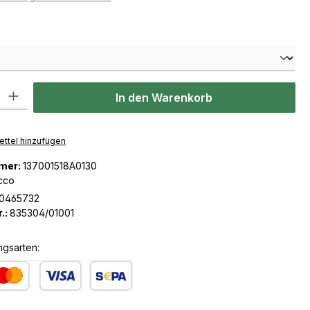
len
l: Gib den gewünschten Wert ein oder benutze die Schaltflächen u
In den Warenkorb
ttel hinzufügen
mer:
137001518A0130
cco
0465732
.:
835304/01001
ngsarten:
dit- oder Debitkarte
SEPA Lastschrift