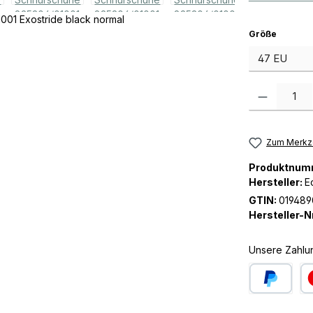
auswäh
Größe
Produkt Anzah
Zum Merkze
Produktnum
Hersteller:
E
GTIN:
019489
Hersteller-Nr
Unsere Zahlu
PayPal
Kre