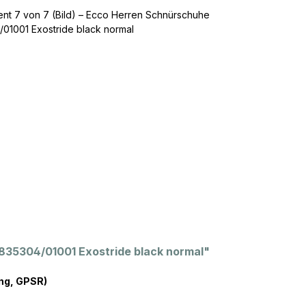
835304/01001 Exostride black normal"
ng, GPSR)