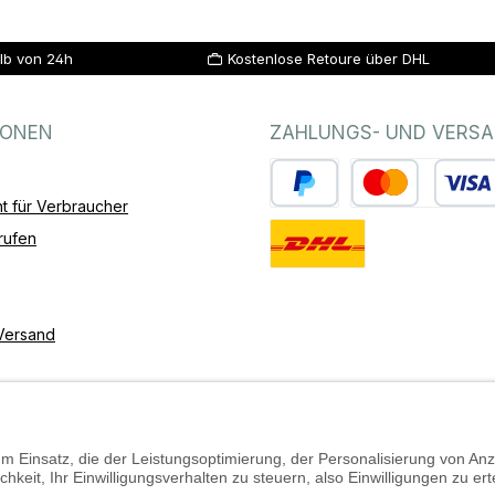
lb von 24h
Kostenlose Retoure über DHL
IONEN
ZAHLUNGS- UND VERS
t für Verbraucher
PayPal
Kredit- oder Debitk
rufen
Standard
Versand
Barrierefreiheit