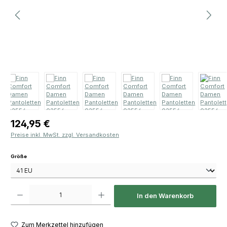
Regulärer Preis:
124,95 €
Preise inkl. MwSt. zzgl. Versandkosten
auswählen
Größe
Produkt Anzahl: Gib den gewünschten Wert ein oder benutze die Schaltfläch
In den Warenkorb
Zum Merkzettel hinzufügen