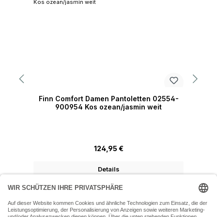
Finn Comfort Damen Pantoletten 02554-
900954 Kos ozean/jasmin weit
Regulärer Preis:
124,95 €
Details
07243 54050 (Mo-Fr: 9.30 - 18:30 Uhr Sa: 9:30 - 16 Uhr)