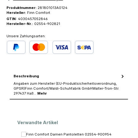
Produktnummer:
281801013A0124
Hersteller:
Finn Comfort
GTIN:
4030457052846
Hersteller-Nr.:
02554-902821
Unsere Zahlungsarten:
PayPal
Kredit- oder Debitkarte
SEPA Lastschrift
Beschreibung
Angaben zum Hersteller (EU-Produktsicherheitsverordnung,
GPSR)Finn Comfort/Waldi-Schuhfabrik GmbHWalter-Tron-Str.
297437 Haß…
Mehr
Produktgalerie überspringen
Verwandte Artikel