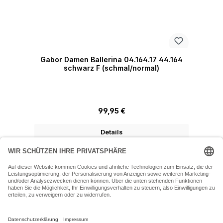
Gabor Damen Ballerina 04.164.17 44.164
schwarz F (schmal/normal)
Regulärer Preis:
99,95 €
Details
07243 54050 (Mo-Fr: 9.30 - 18:30 Uhr Sa: 9:30 - 16 Uhr)
SERVICE-HOTLINE
INFORMATIONEN