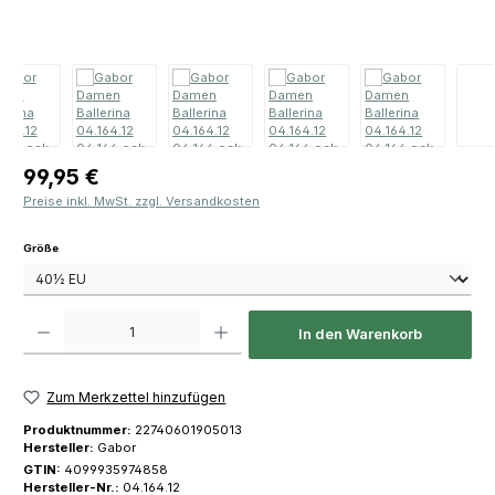
Regulärer Preis:
99,95 €
Preise inkl. MwSt. zzgl. Versandkosten
auswählen
Größe
Produkt Anzahl: Gib den gewünschten Wert ein oder benutze die Schaltfläch
In den Warenkorb
Zum Merkzettel hinzufügen
Produktnummer:
22740601905013
Hersteller:
Gabor
GTIN:
4099935974858
Hersteller-Nr.:
04.164.12