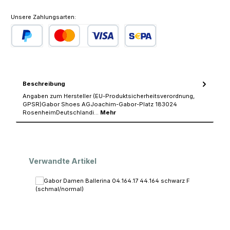
Unsere Zahlungsarten:
PayPal
Kredit- oder Debitkarte
SEPA Lastschrift
Beschreibung
Angaben zum Hersteller (EU-Produktsicherheitsverordnung,
GPSR)Gabor Shoes AGJoachim-Gabor-Platz 183024
RosenheimDeutschlandi…
Mehr
Produktgalerie überspringen
Verwandte Artikel