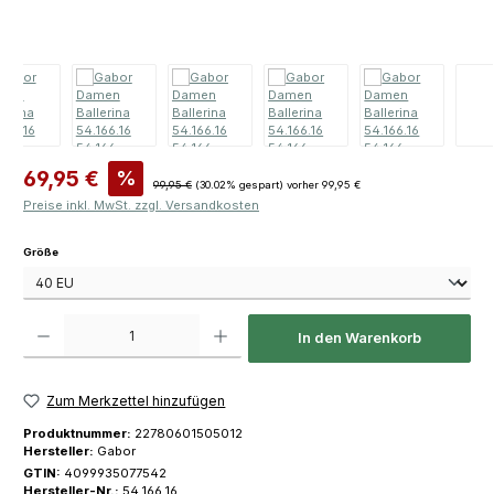
Verkaufspreis:
69,95 €
%
Regulärer Preis:
99,95 €
(30.02% gespart)
vorher 99,95 €
Preise inkl. MwSt. zzgl. Versandkosten
auswählen
Größe
Produkt Anzahl: Gib den gewünschten Wert ein oder benutze die Schaltfläch
In den Warenkorb
Zum Merkzettel hinzufügen
Produktnummer:
22780601505012
Hersteller:
Gabor
GTIN:
4099935077542
Hersteller-Nr.:
54.166.16