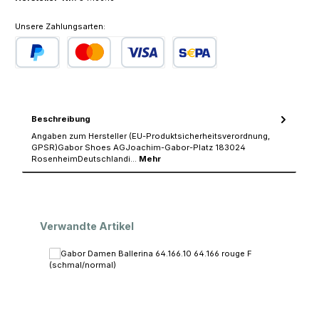
Unsere Zahlungsarten:
PayPal
Kredit- oder Debitkarte
SEPA Lastschrift
Beschreibung
Angaben zum Hersteller (EU-Produktsicherheitsverordnung,
GPSR)Gabor Shoes AGJoachim-Gabor-Platz 183024
RosenheimDeutschlandi…
Mehr
Produktgalerie überspringen
Verwandte Artikel