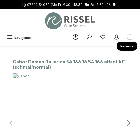
07243 54050 (Mo-Fr: 9.30 - 18:30 Uhr Sa: 9:30 - 16 Uhr)
Zum Hauptinhalt springen
Werkzeugleiste anzeigen
Du hast 0 Produkte
Navigation
Retoure
Gabor Damen Ballerina 54.166.16 54.166 atlantik F
(schmal/normal)
Bildergalerie überspringen