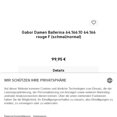
Gabor Damen Ballerina 64.166.10 64.166
rouge F (schmal/normal)
Regulärer Preis:
99,95 €
Details
07243 54050 (Mo-Fr: 9.30 - 18:30 Uhr Sa: 9:30 - 16 Uhr)
SERVICE-HOTLINE
INFORMATIONEN