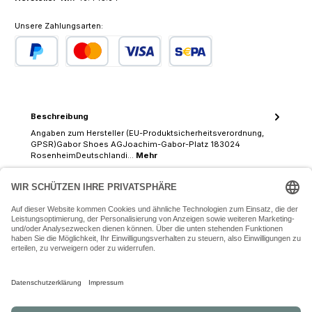
Unsere Zahlungsarten:
PayPal
Kredit- oder Debitkarte
SEPA Lastschrift
Beschreibung
Angaben zum Hersteller (EU-Produktsicherheitsverordnung,
GPSR)Gabor Shoes AGJoachim-Gabor-Platz 183024
RosenheimDeutschlandi…
Mehr
07243 54050 (Mo-Fr: 9.30 - 18:30 Uhr Sa: 9:30 - 16 Uhr)
SERVICE-HOTLINE
INFORMATIONEN
ZAHLUNGS- UND VERSANDARTEN