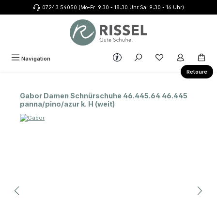
07243 54050 (Mo-Fr: 9.30 - 18:30 Uhr Sa: 9:30 - 16 Uhr)
Zum Hauptinhalt springen
Werkzeugleiste anzeigen
Du hast 0 Produkte
Navigation
Retoure
Gabor Damen Schnürschuhe 46.445.64 46.445
panna/pino/azur k. H (weit)
Bildergalerie überspringen