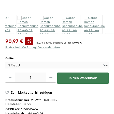
Verkaufspreis:
90,97 €
%
Regulärer Preis:
139,95 €
(35% gespart)
vorher 139,95 €
Preise inkl. MwSt. zzgl. Versandkosten
auswählen
Größe
Produkt Anzahl: Gib den gewünschten Wert ein oder benutze die Schaltfläch
In den Warenkorb
Zum Merkzettel hinzufügen
Produktnummer:
23799601405008
Hersteller:
Gabor
GTIN:
4066558515416
Hersteller-Nr.:
46.445.64