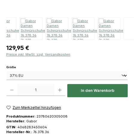
Regulärer Preis:
129,95 €
Preise inkl. MwSt. zzgl. Versandkosten
auswählen
Größe
Produkt Anzahl: Gib den gewünschten Wert ein oder benutze die Schaltfläch
In den Warenkorb
Zum Merkzettel hinzufügen
Produktnummer:
23780620305008
Hersteller:
Gabor
GTIN:
4068283450604
Hersteller-Nr.:
76.378.36