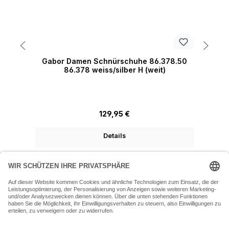
Gabor Damen Schnürschuhe 86.378.50
86.378 weiss/silber H (weit)
Regulärer Preis:
129,95 €
Details
07243 54050 (Mo-Fr: 9.30 - 18:30 Uhr Sa: 9:30 - 16 Uhr)
SERVICE-HOTLINE
INFORMATIONEN