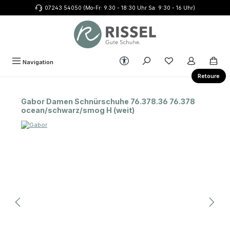
07243 54050 (Mo-Fr: 9.30 - 18:30 Uhr Sa: 9:30 - 16 Uhr)
Zum Hauptinhalt springen
Werkzeugleiste anzeigen
Du hast 0 Produkte
Navigation
Retoure
Gabor Damen Schnürschuhe 76.378.36 76.378
ocean/schwarz/smog H (weit)
Bildergalerie überspringen