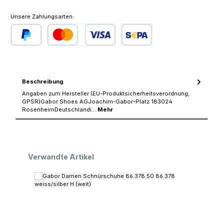
Unsere Zahlungsarten:
PayPal
Kredit- oder Debitkarte
SEPA Lastschrift
Beschreibung
Angaben zum Hersteller (EU-Produktsicherheitsverordnung,
GPSR)Gabor Shoes AGJoachim-Gabor-Platz 183024
RosenheimDeutschlandi…
Mehr
Produktgalerie überspringen
Verwandte Artikel