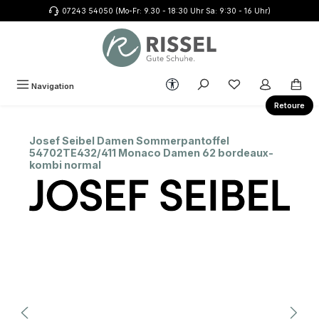
07243 54050 (Mo-Fr: 9.30 - 18:30 Uhr Sa: 9:30 - 16 Uhr)
Zum Hauptinhalt springen
Werkzeugleiste anzeigen
Du hast 0 Produkte
Navigation
Retoure
Josef Seibel Damen Sommerpantoffel
54702TE432/411 Monaco Damen 62 bordeaux-
kombi normal
Bildergalerie überspringen