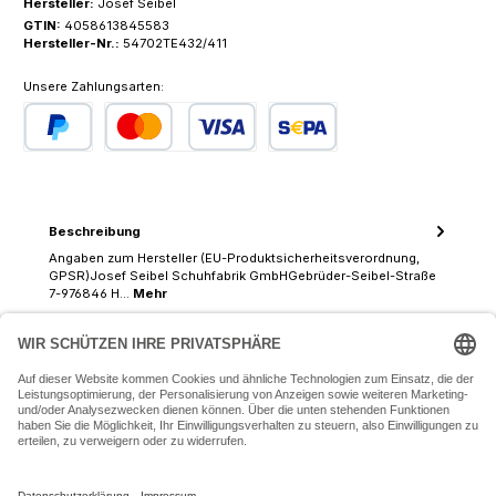
Hersteller:
Josef Seibel
GTIN:
4058613845583
Hersteller-Nr.:
54702TE432/411
Unsere Zahlungsarten:
PayPal
Kredit- oder Debitkarte
SEPA Lastschrift
Beschreibung
Angaben zum Hersteller (EU-Produktsicherheitsverordnung,
GPSR)Josef Seibel Schuhfabrik GmbHGebrüder-Seibel-Straße
7-976846 H…
Mehr
07243 54050 (Mo-Fr: 9.30 - 18:30 Uhr Sa: 9:30 - 16 Uhr)
SERVICE-HOTLINE
INFORMATIONEN