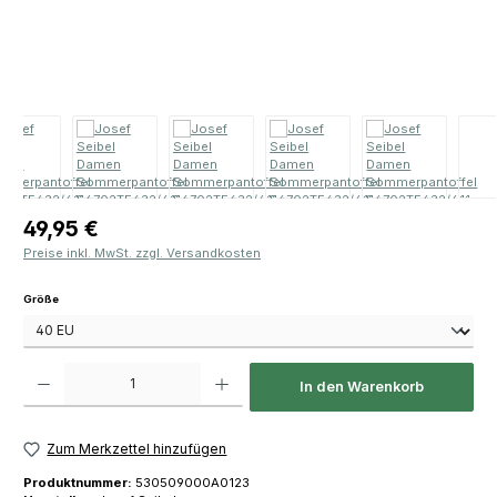
Regulärer Preis:
49,95 €
Preise inkl. MwSt. zzgl. Versandkosten
auswählen
Größe
Produkt Anzahl: Gib den gewünschten Wert ein oder benutze die Schaltfläch
In den Warenkorb
Zum Merkzettel hinzufügen
Produktnummer:
530509000A0123