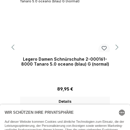
Legero Damen Schnürschuhe 2-000161-
8000 Tanaro 5.0 oceano (blau) G (normal)
Regulärer Preis:
89,95 €
Details
07243 54050 (Mo-Fr: 9.30 - 18:30 Uhr Sa: 9:30 - 16 Uhr)