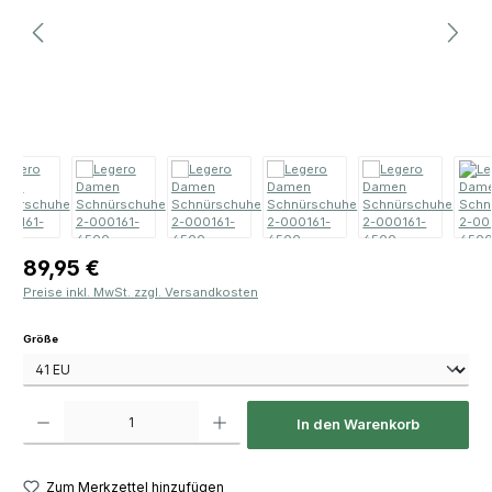
Regulärer Preis:
89,95 €
Preise inkl. MwSt. zzgl. Versandkosten
auswählen
Größe
Produkt Anzahl: Gib den gewünschten Wert ein oder benutze die Schaltfläch
In den Warenkorb
Zum Merkzettel hinzufügen