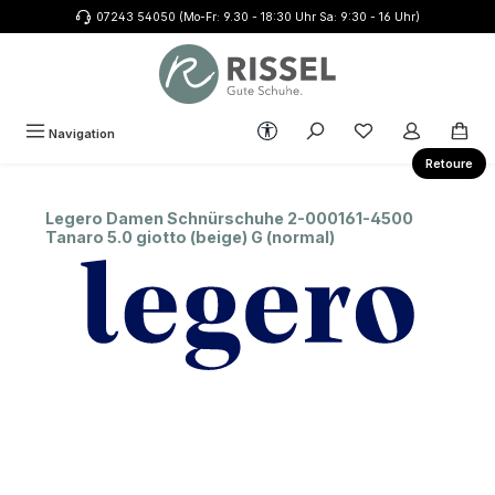
07243 54050 (Mo-Fr: 9.30 - 18:30 Uhr Sa: 9:30 - 16 Uhr)
Zum Hauptinhalt springen
Werkzeugleiste anzeigen
Du hast 0 Produkte
Navigation
Retoure
Legero Damen Schnürschuhe 2-000161-4500
Tanaro 5.0 giotto (beige) G (normal)
Bildergalerie überspringen