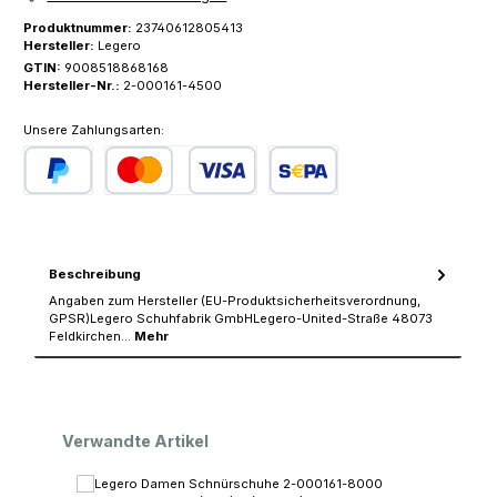
Produktnummer:
23740612805413
Hersteller:
Legero
GTIN:
9008518868168
Hersteller-Nr.:
2-000161-4500
Unsere Zahlungsarten:
PayPal
Kredit- oder Debitkarte
SEPA Lastschrift
Beschreibung
Angaben zum Hersteller (EU-Produktsicherheitsverordnung,
GPSR)Legero Schuhfabrik GmbHLegero-United-Straße 48073
Feldkirchen…
Mehr
Produktgalerie überspringen
Verwandte Artikel