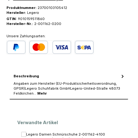
Produktnummer:
23700103105412
Hersteller:
Legero
GTIN:
9010159511860
Hersteller-Nr.:
2-001162-0200
Unsere Zahlungsarten:
PayPal
Kredit- oder Debitkarte
SEPA Lastschrift
Beschreibung
Angaben zum Hersteller (EU-Produktsicherheitsverordnung,
GPSR)Legero Schuhfabrik GmbHLegero-United-Straße 48073
Feldkirchen…
Mehr
Produktgalerie überspringen
Verwandte Artikel