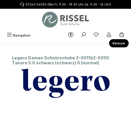
07243 54050 (Mo-Fr: 9.30 - 18:30 Uhr Sa: 9:30 - 16 Uhr)
Zum Hauptinhalt springen
Werkzeugleiste anzeigen
Du hast 0 Produkte
Navigation
Retoure
Legero Damen Schnürschuhe 2-001162-0200
Tanaro 5.0 schwarz (schwarz) G (normal)
Bildergalerie überspringen