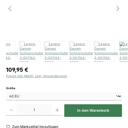
Regulärer Preis:
109,95 €
Preise inkl. MwSt. zzgl. Versandkosten
auswählen
Größe
Produkt Anzahl: Gib den gewünschten Wert ein oder benutze die Schaltfläch
In den Warenkorb
Zum Merkzettel hinzufügen