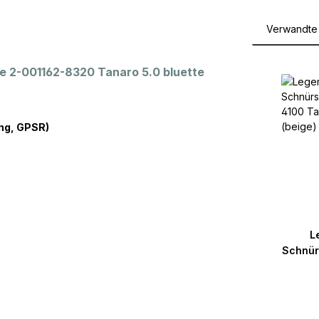
Verwandte 
Produktga
 2-001162-8320 Tanaro 5.0 bluette
ng, GPSR)
L
Schnür
4100 
(be