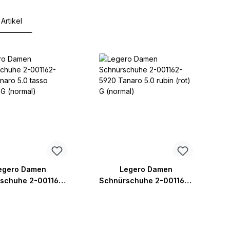
Artikel
lerie überspringen
egero Damen
Legero Damen
schuhe 2-001162-
Schnürschuhe 2-001162-
S
Tanaro 5.0 tasso
5920 Tanaro 5.0 rubin
ige) G (normal)
(rot) G (normal)