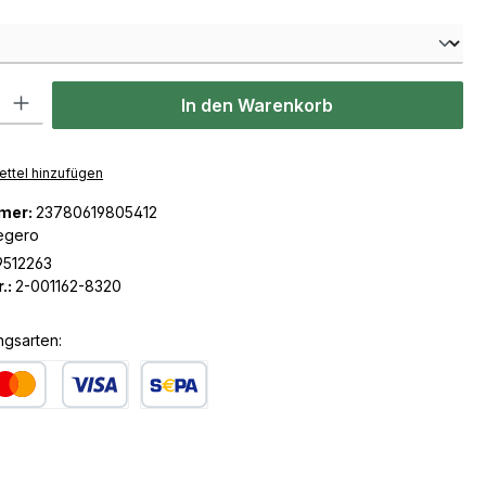
len
l: Gib den gewünschten Wert ein oder benutze die Schaltflächen u
In den Warenkorb
ttel hinzufügen
mer:
23780619805412
egero
9512263
.:
2-001162-8320
ngsarten:
dit- oder Debitkarte
SEPA Lastschrift