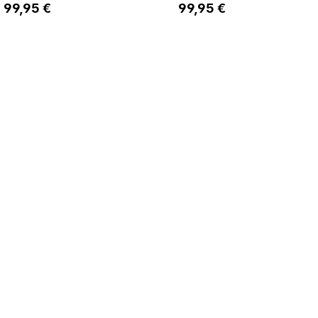
Regulärer Preis:
Regulärer Preis:
99,95 €
99,95 €