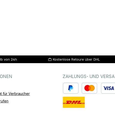
lb von 24h
Kostenlose Retoure über DHL
IONEN
ZAHLUNGS- UND VERS
t für Verbraucher
PayPal
Kredit- oder Debitk
rufen
Standard