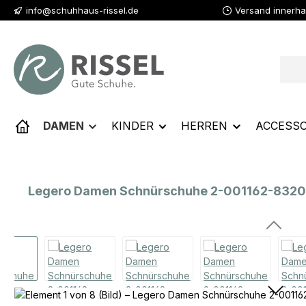
info@schuhhaus-rissel.de
Versand innerha
 Hauptinhalt springen
Zur Suche springen
Zur Hauptnavigation springen
DAMEN
KINDER
HERREN
ACCESSO
Legero Damen Schnürschuhe 2-001162-8320 Ta
Bildergalerie überspringen