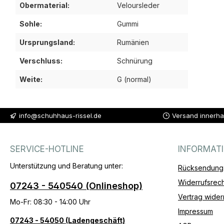
Obermaterial:
Veloursleder
Sohle:
Gummi
Ursprungsland:
Rumänien
Verschluss:
Schnürung
Weite:
G (normal)
info@schuhhaus-rissel.de
Versand innerha
SERVICE-HOTLINE
INFORMAT
Unterstützung und Beratung unter:
Rücksendung
Widerrufsrech
07243 - 540540 (Onlineshop)
Vertrag wider
Mo-Fr: 08:30 - 14:00 Uhr
Impressum
07243 - 54050 (Ladengeschäft)