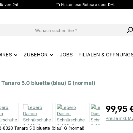
lb von 24h
Kostenlose Retoure über DHL
IRES
ZUBEHÖR
JOBS
FILIALEN & ÖFFNUNG
naro 5.0 bluette (blau) G (normal)
Regulärer Prei
99,95 
Preise inkl. 