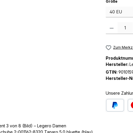
auswäh
Größe
Produkt Anzah
Zum Merkze
Produktnum
Hersteller:
L
GTIN:
901015
Hersteller-Nr
Unsere Zahlu
PayPal
Kre