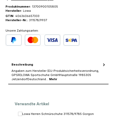
Produktnummer:
13700900105805
Hersteller:
Lowa
GTIN:
4063606657333
Hersteller-Nr.:
311578/9937
Unsere Zahlungsarten:
PayPal
Kredit- oder Debitkarte
SEPA Lastschrift
Beschreibung
Angaben zum Hersteller (EU-Produktsicherheitsverordnung,
GPSR)LOWA Sportschuhe GmbHHauptstraße 1985305
JetzendorfDeutschland…
Mehr
Produktgalerie überspringen
Verwandte Artikel