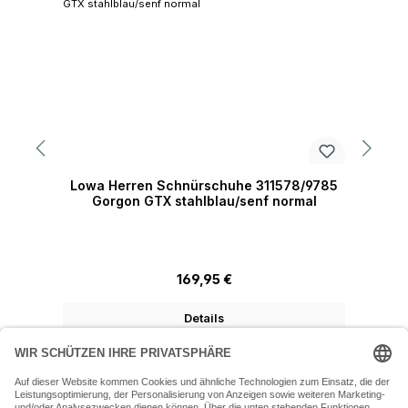
Lowa Herren Schnürschuhe 311578/9785
Gorgon GTX stahlblau/senf normal
Regulärer Preis:
169,95 €
Details
07243 54050 (Mo-Fr: 9.30 - 18:30 Uhr Sa: 9:30 - 16 Uhr)