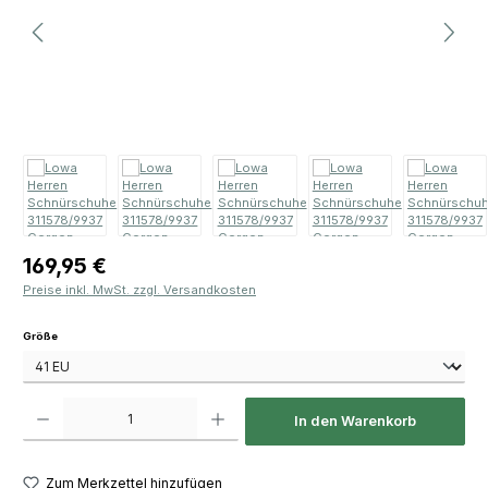
Regulärer Preis:
169,95 €
Preise inkl. MwSt. zzgl. Versandkosten
auswählen
Größe
Produkt Anzahl: Gib den gewünschten Wert ein oder benutze die Schaltfläch
In den Warenkorb
Zum Merkzettel hinzufügen