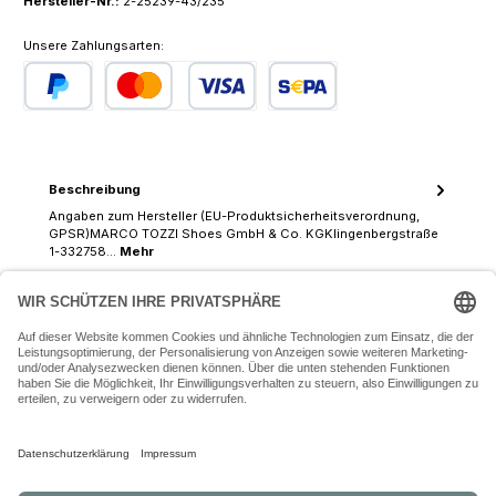
Hersteller-Nr.:
2-25239-43/235
Unsere Zahlungsarten:
PayPal
Kredit- oder Debitkarte
SEPA Lastschrift
Beschreibung
Angaben zum Hersteller (EU-Produktsicherheitsverordnung,
GPSR)MARCO TOZZI Shoes GmbH & Co. KGKlingenbergstraße
1-332758…
Mehr
07243 54050 (Mo-Fr: 9.30 - 18:30 Uhr Sa: 9:30 - 16 Uhr)
SERVICE-HOTLINE
INFORMATIONEN
ZAHLUNGS- UND VERSANDARTEN