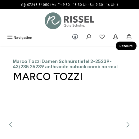
07243 54050 (Mo-Fr: 9.30 - 18:30 Uhr Sa: 9:30 - 16 Uhr)
Zum Hauptinhalt springen
Werkzeugleiste anzeigen
Du hast 0 Produkte
Navigation
Retoure
Marco Tozzi Damen Schnürstiefel 2-25239-
43/235 25239 anthracite nubuck comb normal
Bildergalerie überspringen