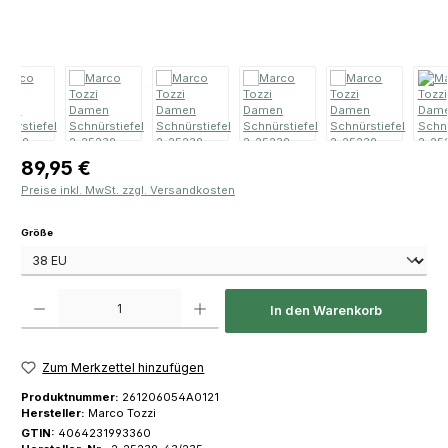
Regulärer Preis:
89,95 €
Preise inkl. MwSt. zzgl. Versandkosten
auswählen
Größe
Produkt Anzahl: Gib den gewünschten Wert ein oder benutze die Schaltfläch
In den Warenkorb
Zum Merkzettel hinzufügen
Produktnummer:
261206054A0121
Hersteller:
Marco Tozzi
GTIN:
4064231993360