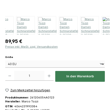
Regulärer Preis:
89,95 €
Preise inkl. MwSt. zzgl. Versandkosten
auswählen
Größe
Produkt Anzahl: Gib den gewünschten Wert ein oder benutze die Schaltfläch
In den Warenkorb
Zum Merkzettel hinzufügen
Produktnummer:
261206054A0123
Hersteller:
Marco Tozzi
GTIN:
4064231993384