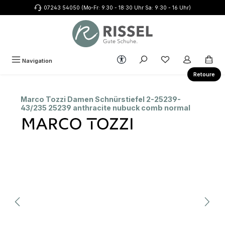
07243 54050 (Mo-Fr: 9.30 - 18:30 Uhr Sa: 9:30 - 16 Uhr)
Zum Hauptinhalt springen
Werkzeugleiste anzeigen
Du hast 0 Produkte
Navigation
Retoure
Marco Tozzi Damen Schnürstiefel 2-25239-
43/235 25239 anthracite nubuck comb normal
Bildergalerie überspringen