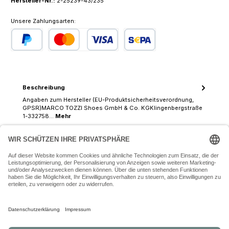
Hersteller-Nr.:
2-25239-43/235
Unsere Zahlungsarten:
PayPal
Kredit- oder Debitkarte
SEPA Lastschrift
Beschreibung
Angaben zum Hersteller (EU-Produktsicherheitsverordnung,
GPSR)MARCO TOZZI Shoes GmbH & Co. KGKlingenbergstraße
1-332758…
Mehr
07243 54050 (Mo-Fr: 9.30 - 18:30 Uhr Sa: 9:30 - 16 Uhr)
SERVICE-HOTLINE
INFORMATIONEN
ZAHLUNGS- UND VERSANDARTEN