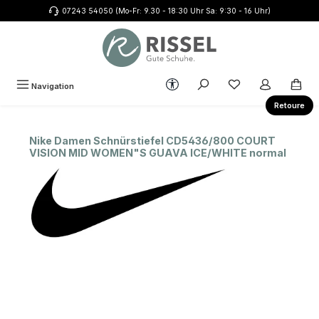
07243 54050 (Mo-Fr: 9.30 - 18:30 Uhr Sa: 9:30 - 16 Uhr)
Zum Hauptinhalt springen
Werkzeugleiste anzeigen
Du hast 0 Produkte
Navigation
Retoure
Nike Damen Schnürstiefel CD5436/800 COURT
VISION MID WOMEN"S GUAVA ICE/WHITE normal
Bildergalerie überspringen