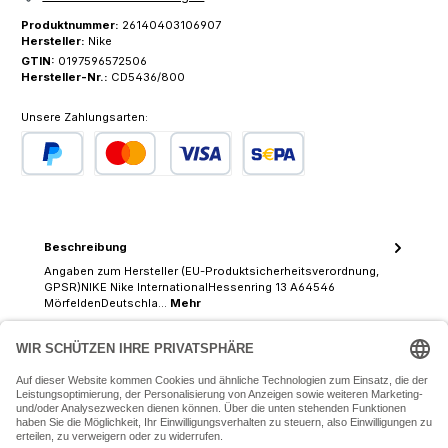
Produktnummer:
26140403106907
Hersteller:
Nike
GTIN:
0197596572506
Hersteller-Nr.:
CD5436/800
Unsere Zahlungsarten:
PayPal
Kredit- oder Debitkarte
SEPA Lastschrift
Beschreibung
Angaben zum Hersteller (EU-Produktsicherheitsverordnung,
GPSR)NIKE Nike InternationalHessenring 13 A64546
MörfeldenDeutschla…
Mehr
07243 54050 (Mo-Fr: 9.30 - 18:30 Uhr Sa: 9:30 - 16 Uhr)
SERVICE-HOTLINE