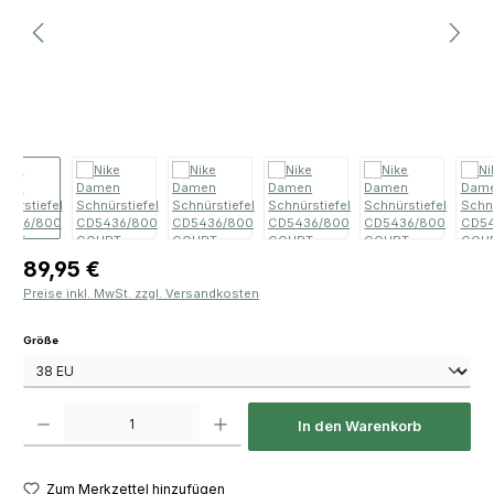
Regulärer Preis:
89,95 €
Preise inkl. MwSt. zzgl. Versandkosten
auswählen
Größe
Produkt Anzahl: Gib den gewünschten Wert ein oder benutze die Schaltfläch
In den Warenkorb
Zum Merkzettel hinzufügen