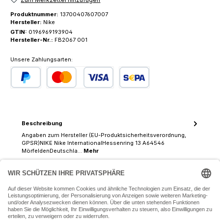
Produktnummer:
13700407607007
Hersteller:
Nike
GTIN:
0196969193904
Hersteller-Nr.:
FB2067 001
Unsere Zahlungsarten:
PayPal
Kredit- oder Debitkarte
SEPA Lastschrift
Beschreibung
Angaben zum Hersteller (EU-Produktsicherheitsverordnung,
GPSR)NIKE Nike InternationalHessenring 13 A64546
MörfeldenDeutschla…
Mehr
07243 54050 (Mo-Fr: 9.30 - 18:30 Uhr Sa: 9:30 - 16 Uhr)
SERVICE-HOTLINE