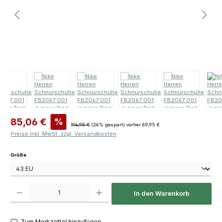
Verkaufspreis:
85,06 €
%
Regulärer Preis:
114,95 €
(26% gespart)
vorher 69,95 €
Preise inkl. MwSt. zzgl. Versandkosten
auswählen
Größe
Produkt Anzahl: Gib den gewünschten Wert ein oder benutze die Schaltfläch
In den Warenkorb
Zum Merkzettel hinzufügen