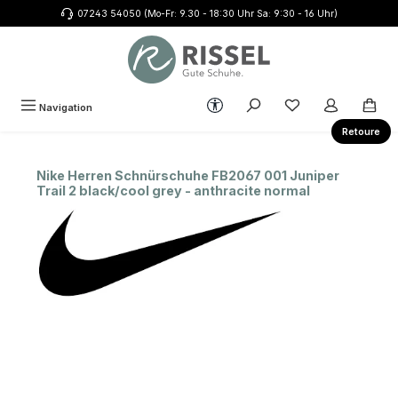
07243 54050 (Mo-Fr: 9.30 - 18:30 Uhr Sa: 9:30 - 16 Uhr)
Zum Hauptinhalt springen
Werkzeugleiste anzeigen
Du hast 0 Produkte
Navigation
Retoure
Nike Herren Schnürschuhe FB2067 001 Juniper
Trail 2 black/cool grey - anthracite normal
Bildergalerie überspringen