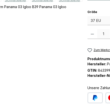
auswäh
Größe
Produkt Anzah
Zum Merkze
Produktnum
Hersteller:
P
GTIN:
843399
Hersteller-Nr
Unsere Zahlu
PayPal
Kre