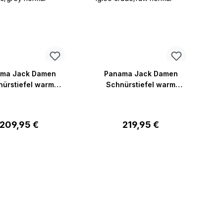
ma Jack Damen
Panama Jack Damen
ürstiefel warm
Schnürstiefel warm
ma 03 Igloo B20
Panama 03 Igloo B58
nama 03 Igloo
Panama 03 Igloo
is/grey normal
crudo/raw normal
Regulärer Preis:
Regulärer Preis:
209,95 €
219,95 €