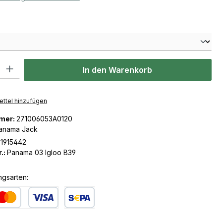
len
l: Gib den gewünschten Wert ein oder benutze die Schaltflächen u
In den Warenkorb
ttel hinzufügen
mer:
271006053A0120
anama Jack
1915442
.:
Panama 03 Igloo B39
ngsarten:
dit- oder Debitkarte
SEPA Lastschrift