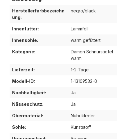
Herstellerfarbbezeichn
negro/black
ung:
Innenfutter:
Lammfell
Innensohle:
warm gefüttert
Kategorie:
Damen Schnürstiefel
warm
Lieferzeit:
1-2 Tage
Modell-ID:
1-13109532-0
Nachhaltigkeit:
Ja
Nässeschutz:
Ja
Obermaterial:
Nubukleder
Sohle:
Kunststoff
Ursprungsland:
Spanien