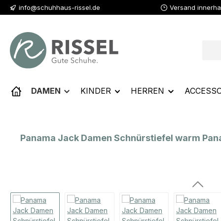
info@schuhhaus-rissel.de
Versand innerha
 Hauptinhalt springen
Zur Suche springen
Zur Hauptnavigation springen
DAMEN
KINDER
HERREN
ACCESSO
Panama Jack Damen Schnürstiefel warm Pana
Bildergalerie überspringen