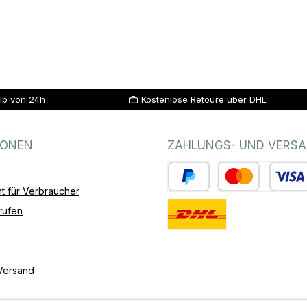
lb von 24h
Kostenlose Retoure über DHL
IONEN
ZAHLUNGS- UND VERS
t für Verbraucher
PayPal
Kredit- oder Debitk
rufen
Standard
Versand