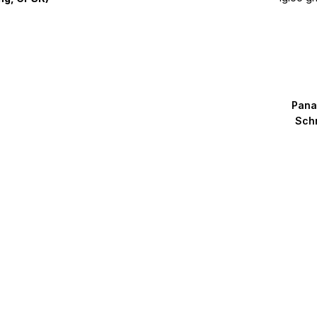
Pana
Schn
Pana
Pa
gr