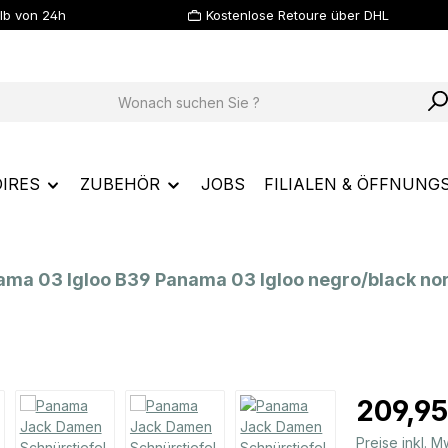
lb von 24h
Kostenlose Retoure über DHL
IRES
ZUBEHÖR
JOBS
FILIALEN & ÖFFNUNG
ma 03 Igloo B39 Panama 03 Igloo negro/black no
Regulärer Prei
209,95
Preise inkl. 