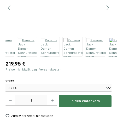
Regulärer Preis:
219,95 €
Preise inkl. MwSt. zzgl. Versandkosten
auswählen
Größe
Produkt Anzahl: Gib den gewünschten Wert ein oder benutze die Schaltfläch
In den Warenkorb
Zum Merkzettel hinzufügen