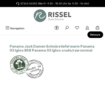
07243 54050 (Mo-Fr: 9.30 - 18:30 Uhr Sa: 9:30 - 16 Uhr)
Zum Hauptinhalt springen
Werkzeugleiste anzeigen
Du hast 0 Produkte
Navigation
Retoure
Panama Jack Damen Schnürstiefel warm Panama
03 Igloo B58 Panama 03 Igloo crudo/raw normal
Bildergalerie überspringen