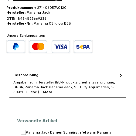
Produktnummer:
271406057A0120
Hersteller:
Panama Jack
GTIN:
8434823669236
Hersteller-Nr.:
Panama 03 Igloo B58
Unsere Zahlungsarten:
PayPal
Kredit- oder Debitkarte
SEPA Lastschrift
Beschreibung
Angaben zum Hersteller (EU-Produktsicherheitsverordnung,
GPSR)Panama Jack Panama Jack, S.L.U.C/ Arquímedes, 1-
303203 Elche (…
Mehr
Produktgalerie überspringen
Verwandte Artikel