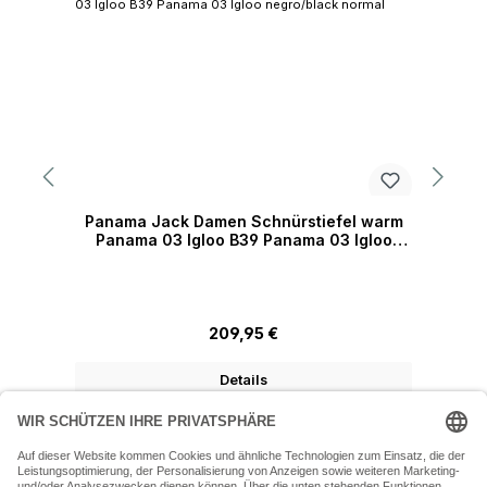
Panama Jack Damen Schnürstiefel warm
Panama 03 Igloo B39 Panama 03 Igloo
negro/black normal
Regulärer Preis:
209,95 €
Details
07243 54050 (Mo-Fr: 9.30 - 18:30 Uhr Sa: 9:30 - 16 Uhr)