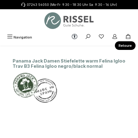
07243 54050 (Mo-Fr: 9.30 - 18:30 Uhr Sa: 9:30 - 16 Uhr)
Zum Hauptinhalt springen
Werkzeugleiste anzeigen
Du hast 0 Produkte
Navigation
Retoure
Panama Jack Damen Stiefelette warm Felina Igloo
Trav B3 Felina Igloo negro/black normal
Bildergalerie überspringen