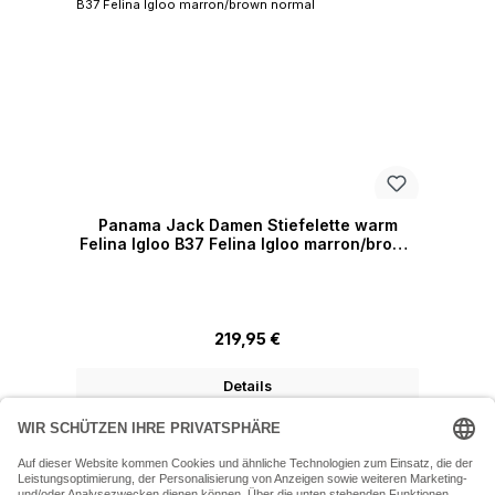
Panama Jack Damen Stiefelette warm
Felina Igloo B37 Felina Igloo marron/brown
normal
Regulärer Preis:
219,95 €
Details
07243 54050 (Mo-Fr: 9.30 - 18:30 Uhr Sa: 9:30 - 16 Uhr)