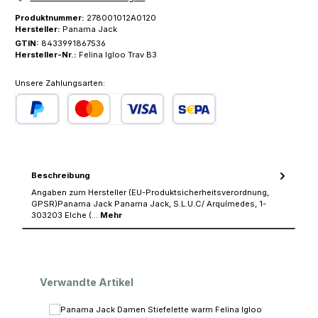
Produktnummer:
278001012A0120
Hersteller:
Panama Jack
GTIN:
8433991867536
Hersteller-Nr.:
Felina Igloo Trav B3
Unsere Zahlungsarten:
PayPal
Kredit- oder Debitkarte
SEPA Lastschrift
Beschreibung
Angaben zum Hersteller (EU-Produktsicherheitsverordnung,
GPSR)Panama Jack Panama Jack, S.L.U.C/ Arquímedes, 1-
303203 Elche (…
Mehr
Produktgalerie überspringen
Verwandte Artikel