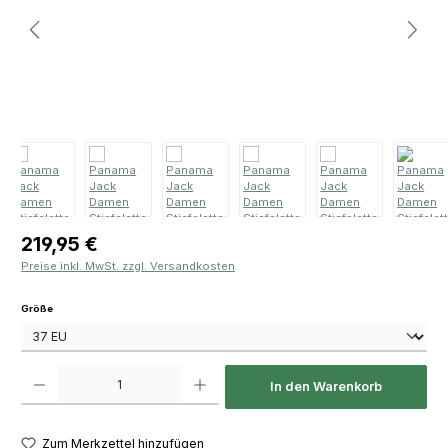
Regulärer Preis:
219,95 €
Preise inkl. MwSt. zzgl. Versandkosten
auswählen
Größe
Produkt Anzahl: Gib den gewünschten Wert ein oder benutze die Schaltfläch
In den Warenkorb
Zum Merkzettel hinzufügen