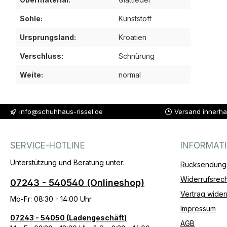
Sohle:
Kunststoff
Ursprungsland:
Kroatien
Verschluss:
Schnürung
Weite:
normal
info@schuhhaus-rissel.de
Versand innerha
SERVICE-HOTLINE
INFORMAT
Unterstützung und Beratung unter:
Rücksendung
Widerrufsrech
07243 - 540540 (Onlineshop)
Vertrag wider
Mo-Fr: 08:30 - 14:00 Uhr
Impressum
07243 - 54050 (Ladengeschäft)
AGB