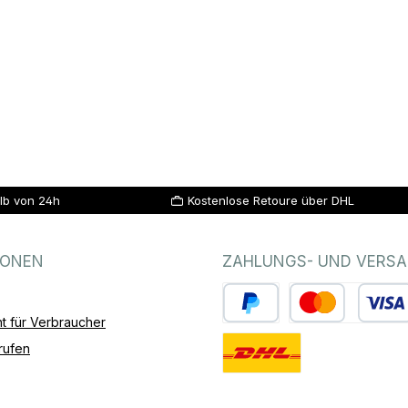
lb von 24h
Kostenlose Retoure über DHL
IONEN
ZAHLUNGS- UND VERS
t für Verbraucher
PayPal
Kredit- oder Debitk
rufen
Standard