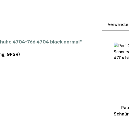
Verwandte 
Produktga
chuhe 4704-766 4704 black normal"
ng, GPSR)
Pau
Schnür
4704 b