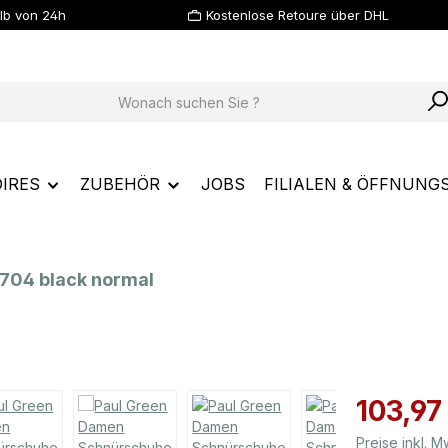
lb von 24h
Kostenlose Retoure über DHL
IRES
ZUBEHÖR
JOBS
FILIALEN & ÖFFNUNG
704 black normal
Verkaufspreis
103,97
Preise inkl. 