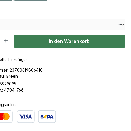
len
l: Gib den gewünschten Wert ein oder benutze die Schaltflächen u
In den Warenkorb
ttel hinzufügen
mer:
23700619806410
aul Green
5929095
.:
4704-766
ngsarten:
dit- oder Debitkarte
SEPA Lastschrift