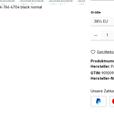
auswäh
Größe
Produkt Anzah
Zum Merkze
Produktnum
Hersteller:
P
GTIN:
901009
Hersteller-Nr
Unsere Zahlu
PayPal
Kre