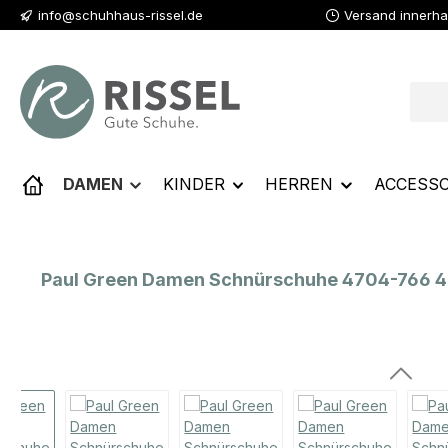
info@schuhhaus-rissel.de
Versand innerha
 Hauptinhalt springen
Zur Suche springen
Zur Hauptnavigation springen
DAMEN
KINDER
HERREN
ACCESSO
Paul Green Damen Schnürschuhe 4704-766 4
Bildergalerie überspringen