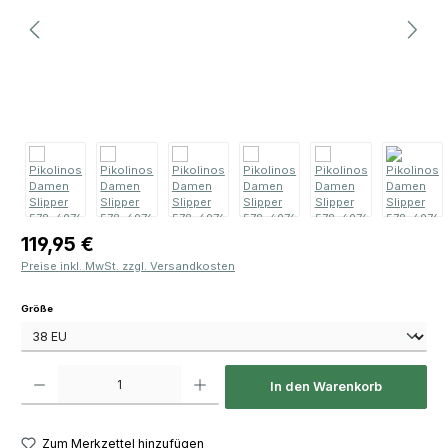
Regulärer Preis:
119,95 €
Preise inkl. MwSt. zzgl. Versandkosten
auswählen
Größe
Produkt Anzahl: Gib den gewünschten Wert ein oder benutze die Schaltfläch
In den Warenkorb
Zum Merkzettel hinzufügen