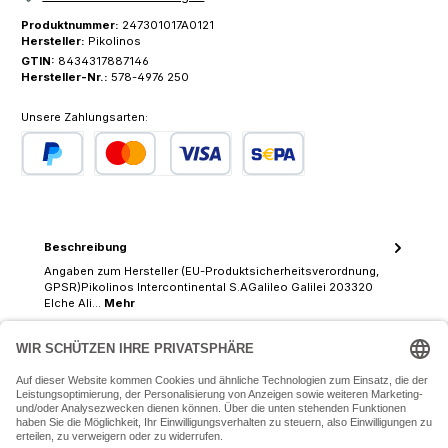
Produktnummer:
247301017A0121
Hersteller:
Pikolinos
GTIN:
8434317887146
Hersteller-Nr.:
578-4976 250
Unsere Zahlungsarten:
PayPal
Kredit- oder Debitkarte
SEPA Lastschrift
Beschreibung
Angaben zum Hersteller (EU-Produktsicherheitsverordnung,
GPSR)Pikolinos Intercontinental S.AGalileo Galilei 203320
Elche Ali…
Mehr
07243 54050 (Mo-Fr: 9.30 - 18:30 Uhr Sa: 9:30 - 16 Uhr)
SERVICE-HOTLINE