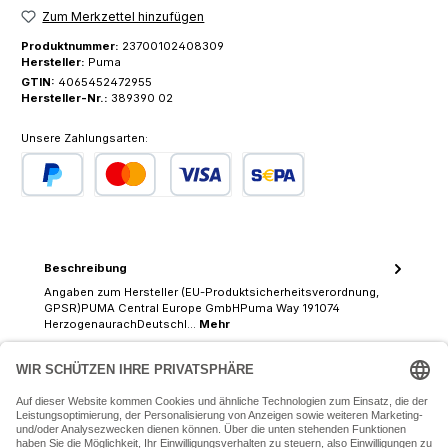
Zum Merkzettel hinzufügen
Produktnummer:
23700102408309
Hersteller:
Puma
GTIN:
4065452472955
Hersteller-Nr.:
389390 02
Unsere Zahlungsarten:
PayPal
Kredit- oder Debitkarte
SEPA Lastschrift
Beschreibung
Angaben zum Hersteller (EU-Produktsicherheitsverordnung,
GPSR)PUMA Central Europe GmbHPuma Way 191074
HerzogenaurachDeutschl…
Mehr
07243 54050 (Mo-Fr: 9.30 - 18:30 Uhr Sa: 9:30 - 16 Uhr)