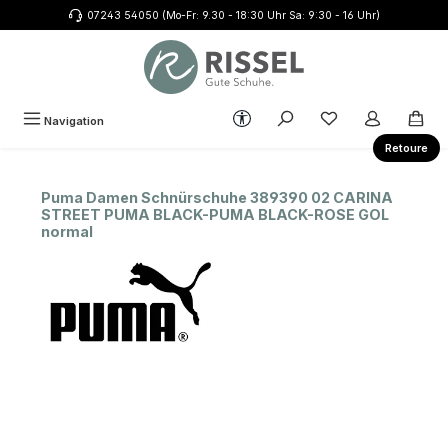
07243 54050 (Mo-Fr: 9.30 - 18:30 Uhr Sa: 9:30 - 16 Uhr)
Zum Hauptinhalt springen
Werkzeugleiste anzeigen
Du hast 0 Produkte
Navigation
Retoure
Puma Damen Schnürschuhe 389390 02 CARINA
STREET PUMA BLACK-PUMA BLACK-ROSE GOL
normal
Bildergalerie überspringen