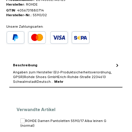
Hersteller:
ROHDE
GTIN:
4056731880714
Hersteller-Nr.:
5590/02
Unsere Zahlungsarten:
PayPal
Kredit- oder Debitkarte
SEPA Lastschrift
Beschreibung
Angaben zum Hersteller (EU-Produktsicherheitsverordnung,
GPSR)Rohde Shoes GmbHErich-Rohde-Straße 2234613
SchwalmstadtDeutsch…
Mehr
Produktgalerie überspringen
Verwandte Artikel