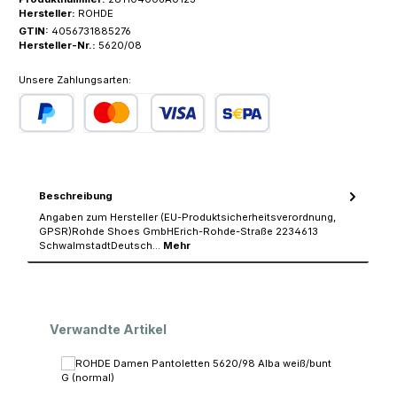
Hersteller:
ROHDE
GTIN:
4056731885276
Hersteller-Nr.:
5620/08
Unsere Zahlungsarten:
PayPal
Kredit- oder Debitkarte
SEPA Lastschrift
Beschreibung
Angaben zum Hersteller (EU-Produktsicherheitsverordnung,
GPSR)Rohde Shoes GmbHErich-Rohde-Straße 2234613
SchwalmstadtDeutsch…
Mehr
Produktgalerie überspringen
Verwandte Artikel