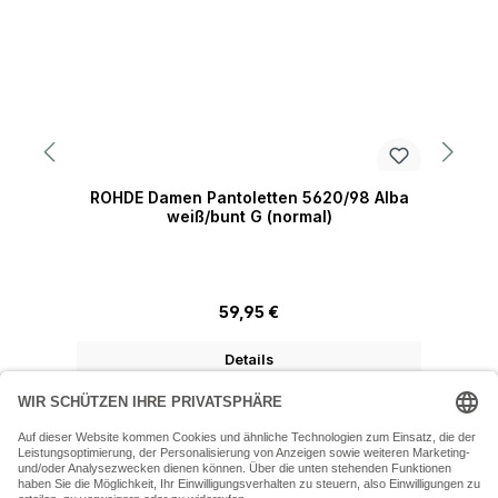
ROHDE Damen Pantoletten 5620/98 Alba
weiß/bunt G (normal)
Regulärer Preis:
59,95 €
Details
07243 54050 (Mo-Fr: 9.30 - 18:30 Uhr Sa: 9:30 - 16 Uhr)
SERVICE-HOTLINE