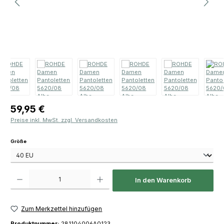
Regulärer Preis:
59,95 €
Preise inkl. MwSt. zzgl. Versandkosten
auswählen
Größe
Produkt Anzahl: Gib den gewünschten Wert ein oder benutze die Schaltfläch
In den Warenkorb
Zum Merkzettel hinzufügen
Produktnummer:
281104006A0123