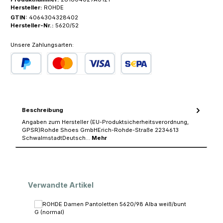
Hersteller:
ROHDE
GTIN:
4064304328402
Hersteller-Nr.:
5620/52
Unsere Zahlungsarten:
PayPal
Kredit- oder Debitkarte
SEPA Lastschrift
Beschreibung
Angaben zum Hersteller (EU-Produktsicherheitsverordnung,
GPSR)Rohde Shoes GmbHErich-Rohde-Straße 2234613
SchwalmstadtDeutsch…
Mehr
Produktgalerie überspringen
Verwandte Artikel