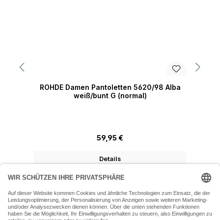
ROHDE Damen Pantoletten 5620/98 Alba
weiß/bunt G (normal)
Regulärer Preis:
59,95 €
Details
07243 54050 (Mo-Fr: 9.30 - 18:30 Uhr Sa: 9:30 - 16 Uhr)
SERVICE-HOTLINE