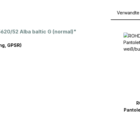
Verwandte 
Produktga
20/52 Alba baltic G (normal)"
ng, GPSR)
R
Pantol
weiß