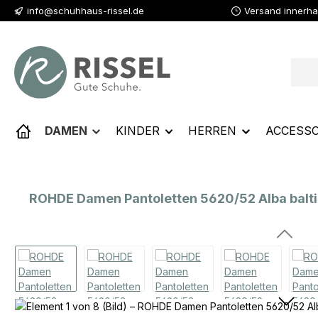
info@schuhhaus-rissel.de
Versand innerha
 Hauptinhalt springen
Zur Suche springen
Zur Hauptnavigation springen
DAMEN
KINDER
HERREN
ACCESSO
ROHDE Damen Pantoletten 5620/52 Alba balti
Bildergalerie überspringen