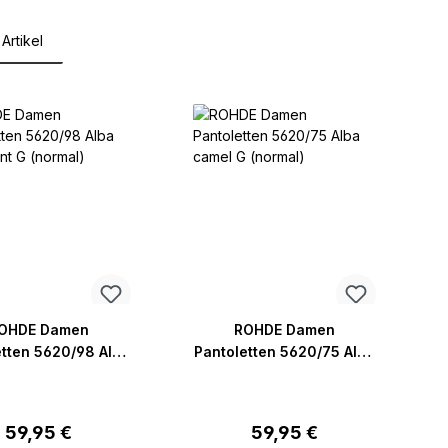
Artikel
lerie überspringen
OHDE Damen
ROHDE Damen
etten 5620/98 Alba
Pantoletten 5620/75 Alba
P
/bunt G (normal)
camel G (normal)
Regulärer Preis:
Regulärer Preis:
59,95 €
59,95 €