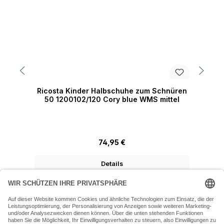
Ricosta Kinder Halbschuhe zum Schnüren
R
50 1200102/120 Cory blue WMS mittel
Regulärer Preis:
74,95 €
Details
07243 54050 (Mo-Fr: 9.30 - 18:30 Uhr Sa: 9:30 - 16 Uhr)
SERVICE-HOTLINE