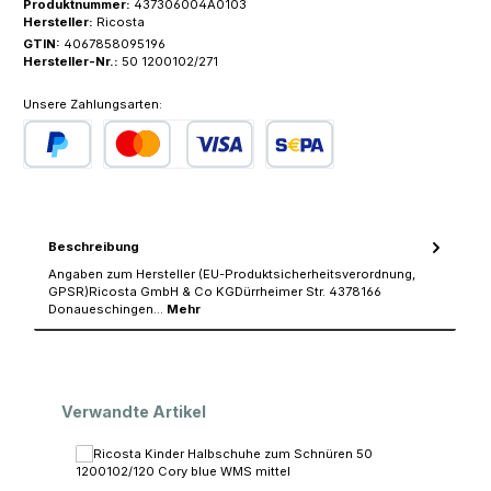
Produktnummer:
437306004A0103
Hersteller:
Ricosta
GTIN:
4067858095196
Hersteller-Nr.:
50 1200102/271
Unsere Zahlungsarten:
PayPal
Kredit- oder Debitkarte
SEPA Lastschrift
Beschreibung
Angaben zum Hersteller (EU-Produktsicherheitsverordnung,
GPSR)Ricosta GmbH & Co KGDürrheimer Str. 4378166
Donaueschingen…
Mehr
Produktgalerie überspringen
Verwandte Artikel