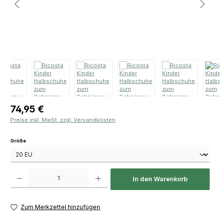
Regulärer Preis:
74,95 €
Preise inkl. MwSt. zzgl. Versandkosten
auswählen
Größe
Produkt Anzahl: Gib den gewünschten Wert ein oder benutze die Schaltfläch
In den Warenkorb
Zum Merkzettel hinzufügen