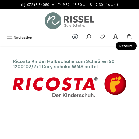
07243 54050 (Mo-Fr: 9.30 - 18:30 Uhr Sa: 9:30 - 16 Uhr)
Zum Hauptinhalt springen
Werkzeugleiste anzeigen
Du hast 0 Produkte
Navigation
Retoure
Ricosta Kinder Halbschuhe zum Schnüren 50
1200102/271 Cory schoko WMS mittel
Bildergalerie überspringen