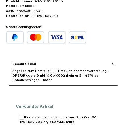
Produktnummer:
437206015A0108
Hersteller:
Ricosta
GTIN:
4059688831600
Hersteller-Nr.:
50 1200102/460
Unsere Zahlungsarten:
PayPal
Kredit- oder Debitkarte
SEPA Lastschrift
Beschreibung
Angaben zum Hersteller (EU-Produktsicherheitsverordnung,
GPSR)Ricosta GmbH & Co KGDürrheimer Str. 4378166
Donaueschingen…
Mehr
Produktgalerie überspringen
Verwandte Artikel