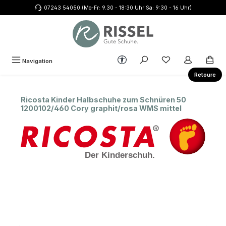
07243 54050 (Mo-Fr: 9.30 - 18:30 Uhr Sa: 9:30 - 16 Uhr)
Zum Hauptinhalt springen
Werkzeugleiste anzeigen
Du hast 0 Produkte
Navigation
Retoure
Ricosta Kinder Halbschuhe zum Schnüren 50
1200102/460 Cory graphit/rosa WMS mittel
Bildergalerie überspringen