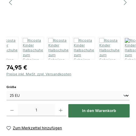
Regulärer Preis:
74,95 €
Preise inkl. MwSt. zzgl. Versandkosten
auswählen
Größe
Produkt Anzahl: Gib den gewünschten Wert ein oder benutze die Schaltfläch
In den Warenkorb
Zum Merkzettel hinzufügen