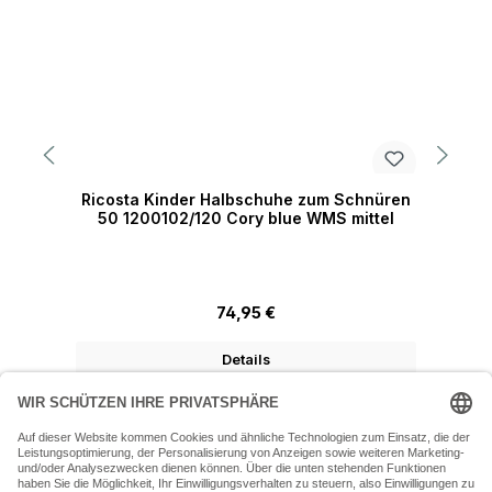
Ricosta Kinder Halbschuhe zum Schnüren
R
50 1200102/120 Cory blue WMS mittel
Regulärer Preis:
74,95 €
Details
07243 54050 (Mo-Fr: 9.30 - 18:30 Uhr Sa: 9:30 - 16 Uhr)
SERVICE-HOTLINE