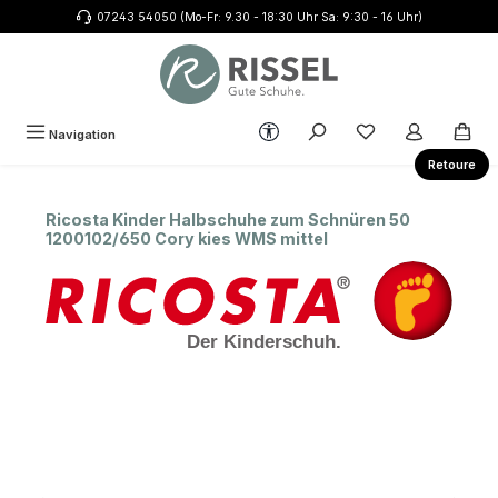
07243 54050 (Mo-Fr: 9.30 - 18:30 Uhr Sa: 9:30 - 16 Uhr)
Zum Hauptinhalt springen
Werkzeugleiste anzeigen
Du hast 0 Produkte
Navigation
Retoure
Ricosta Kinder Halbschuhe zum Schnüren 50
1200102/650 Cory kies WMS mittel
Bildergalerie überspringen