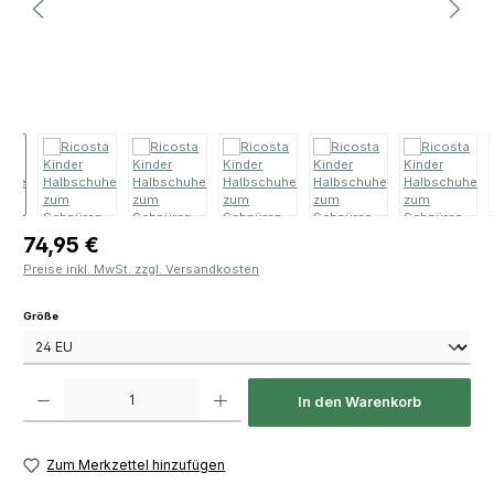
Regulärer Preis:
74,95 €
Preise inkl. MwSt. zzgl. Versandkosten
auswählen
Größe
Produkt Anzahl: Gib den gewünschten Wert ein oder benutze die Schaltfläch
In den Warenkorb
Zum Merkzettel hinzufügen