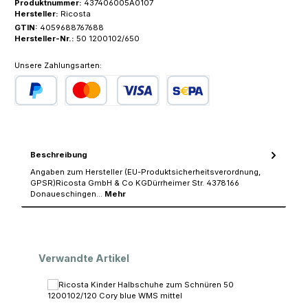
Produktnummer:
437406005A0107
Hersteller:
Ricosta
GTIN:
4059688767688
Hersteller-Nr.:
50 1200102/650
Unsere Zahlungsarten:
PayPal
Kredit- oder Debitkarte
SEPA Lastschrift
Beschreibung
Angaben zum Hersteller (EU-Produktsicherheitsverordnung,
GPSR)Ricosta GmbH & Co KGDürrheimer Str. 4378166
Donaueschingen…
Mehr
Produktgalerie überspringen
Verwandte Artikel