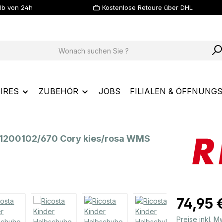
lb von 24h
Kostenlose Retoure über DHL
IRES
ZUBEHÖR
JOBS
FILIALEN & ÖFFNUNG
 1200102/670 Cory kies/rosa WMS
Regulärer Prei
74,95 
Preise inkl. 