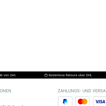
lb von 24h
Kostenlose Retoure über DHL
IONEN
ZAHLUNGS- UND VERS