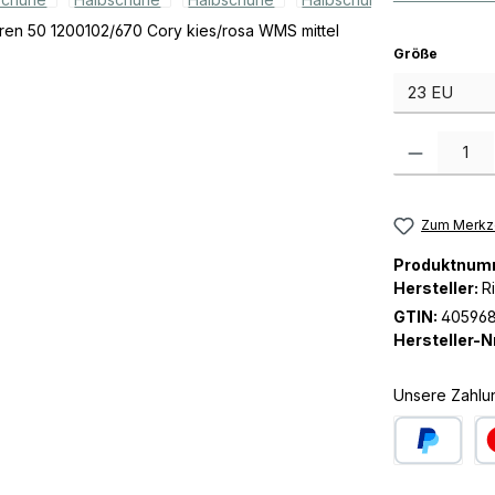
auswäh
Größe
Produkt Anzah
Zum Merkze
Produktnum
Hersteller:
R
GTIN:
405968
Hersteller-Nr
Unsere Zahlu
PayPal
Kre