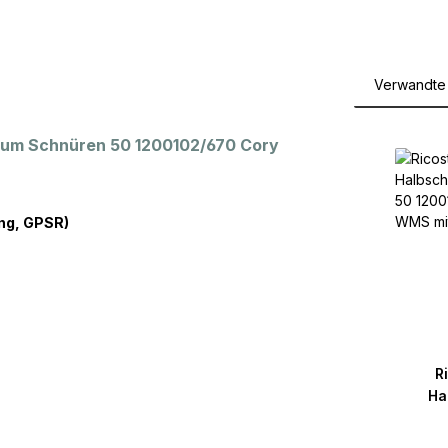
Verwandte 
Produktga
 zum Schnüren 50 1200102/670 Cory
ng, GPSR)
R
Ha
12001