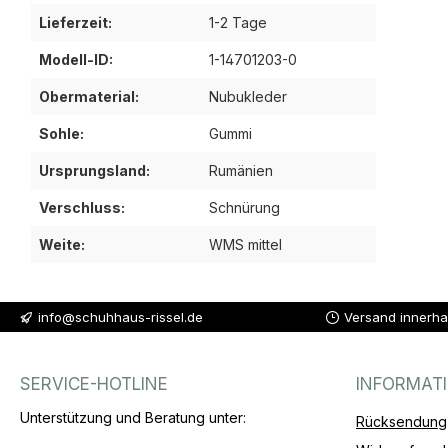
Lieferzeit:
1-2 Tage
Modell-ID:
1-14701203-0
Obermaterial:
Nubukleder
Sohle:
Gummi
Ursprungsland:
Rumänien
Verschluss:
Schnürung
Weite:
WMS mittel
info@schuhhaus-rissel.de
Versand innerha
SERVICE-HOTLINE
INFORMAT
Unterstützung und Beratung unter:
Rücksendung