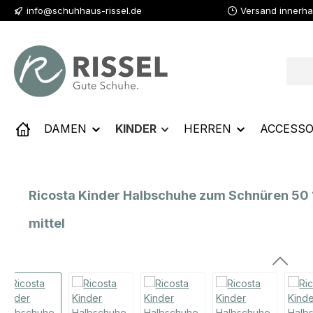
info@schuhhaus-rissel.de
Versand innerha
 Hauptinhalt springen
Zur Suche springen
Zur Hauptnavigation springen
DAMEN
KINDER
HERREN
ACCESSO
Ricosta Kinder Halbschuhe zum Schnüren 50
mittel
Bildergalerie überspringen