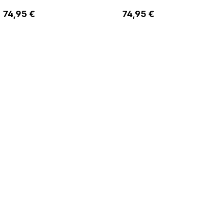
WMS mittel
WMS mittel
Regulärer Preis:
Regulärer Preis:
74,95 €
74,95 €