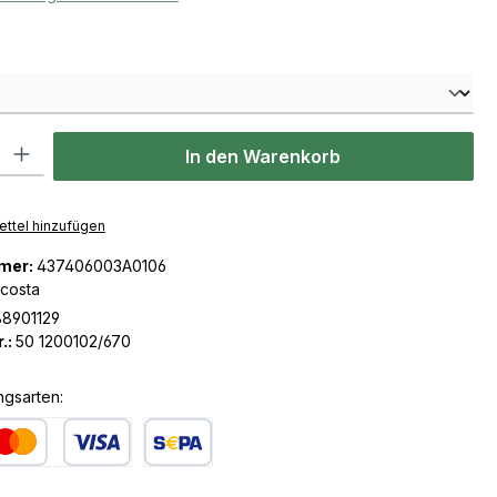
len
l: Gib den gewünschten Wert ein oder benutze die Schaltflächen u
In den Warenkorb
ttel hinzufügen
mer:
437406003A0106
icosta
8901129
.:
50 1200102/670
ngsarten:
dit- oder Debitkarte
SEPA Lastschrift