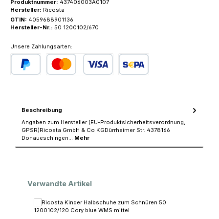
Produktnummer:
437406003A0107
Hersteller:
Ricosta
GTIN:
4059688901136
Hersteller-Nr.:
50 1200102/670
Unsere Zahlungsarten:
PayPal
Kredit- oder Debitkarte
SEPA Lastschrift
Beschreibung
Angaben zum Hersteller (EU-Produktsicherheitsverordnung,
GPSR)Ricosta GmbH & Co KGDürrheimer Str. 4378166
Donaueschingen…
Mehr
Produktgalerie überspringen
Verwandte Artikel