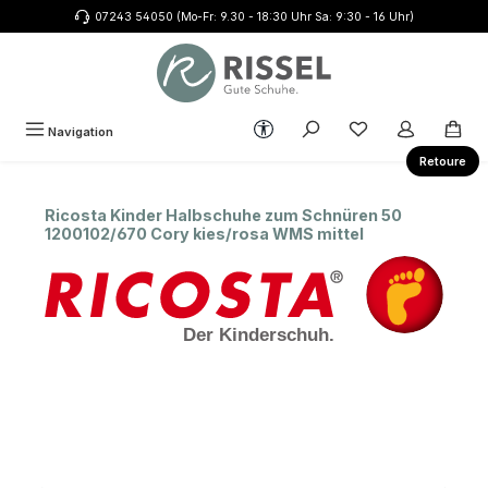
07243 54050 (Mo-Fr: 9.30 - 18:30 Uhr Sa: 9:30 - 16 Uhr)
Zum Hauptinhalt springen
Werkzeugleiste anzeigen
Du hast 0 Produkte
Navigation
Retoure
Ricosta Kinder Halbschuhe zum Schnüren 50
1200102/670 Cory kies/rosa WMS mittel
Bildergalerie überspringen