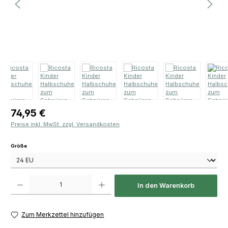
Regulärer Preis:
74,95 €
Preise inkl. MwSt. zzgl. Versandkosten
auswählen
Größe
Produkt Anzahl: Gib den gewünschten Wert ein oder benutze die Schaltfläch
In den Warenkorb
Zum Merkzettel hinzufügen