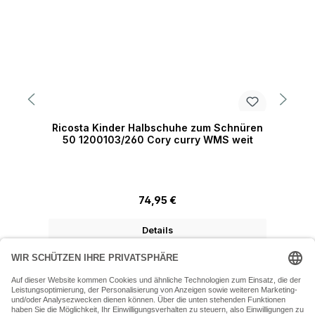
Ricosta Kinder Halbschuhe zum Schnüren
R
50 1200103/260 Cory curry WMS weit
Regulärer Preis:
74,95 €
Details
07243 54050 (Mo-Fr: 9.30 - 18:30 Uhr Sa: 9:30 - 16 Uhr)
SERVICE-HOTLINE