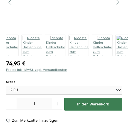
Regulärer Preis:
74,95 €
Preise inkl. MwSt. zzgl. Versandkosten
auswählen
Größe
Produkt Anzahl: Gib den gewünschten Wert ein oder benutze die Schaltfläch
In den Warenkorb
Zum Merkzettel hinzufügen