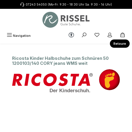
07243 54050 (Mo-Fr: 9.30 - 18:30 Uhr Sa: 9:30 - 16 Uhr)
Zum Hauptinhalt springen
Werkzeugleiste anzeigen
Du hast 0 Produkte
Navigation
Retoure
Ricosta Kinder Halbschuhe zum Schnüren 50
1200103/140 CORY jeans WMS weit
Bildergalerie überspringen