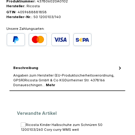
Produktnummer:
437806020A0102
Hersteller:
Ricosta
GTIN:
4059688881858
Hersteller-Nr.:
50 1200103/140
Unsere Zahlungsarten:
PayPal
Kredit- oder Debitkarte
SEPA Lastschrift
Beschreibung
Angaben zum Hersteller (EU-Produktsicherheitsverordnung,
GPSR)Ricosta GmbH & Co KGDürrheimer Str. 4378166
Donaueschingen…
Mehr
Produktgalerie überspringen
Verwandte Artikel