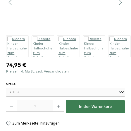
Regulärer Preis:
74,95 €
Preise inkl. MwSt. zzgl. Versandkosten
auswählen
Größe
Produkt Anzahl: Gib den gewünschten Wert ein oder benutze die Schaltfläch
In den Warenkorb
Zum Merkzettel hinzufügen