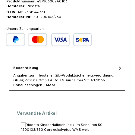
Produktnummer:
437306002A0106
Hersteller:
Ricosta
GTIN:
4059688766773
Hersteller-Nr.:
50 1200103/260
Unsere Zahlungsarten:
PayPal
Kredit- oder Debitkarte
SEPA Lastschrift
Beschreibung
Angaben zum Hersteller (EU-Produktsicherheitsverordnung,
GPSR)Ricosta GmbH & Co KGDürrheimer Str. 4378166
Donaueschingen…
Mehr
Produktgalerie überspringen
Verwandte Artikel