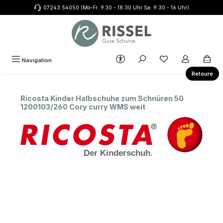
07243 54050 (Mo-Fr: 9.30 - 18:30 Uhr Sa: 9:30 - 16 Uhr)
Zum Hauptinhalt springen
Werkzeugleiste anzeigen
Du hast 0 Produkte
Navigation
Retoure
Ricosta Kinder Halbschuhe zum Schnüren 50
1200103/260 Cory curry WMS weit
Bildergalerie überspringen