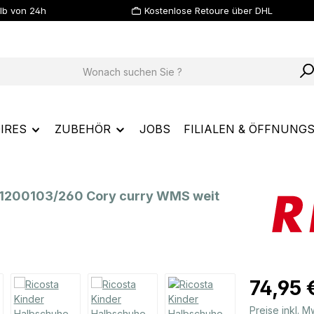
lb von 24h
Kostenlose Retoure über DHL
IRES
ZUBEHÖR
JOBS
FILIALEN & ÖFFNUNG
 1200103/260 Cory curry WMS weit
Regulärer Prei
74,95 
Preise inkl. 