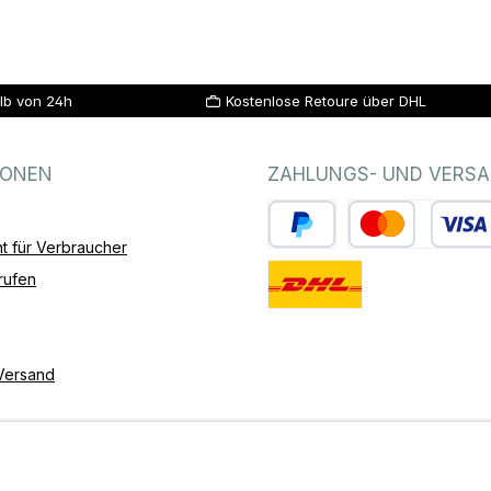
lb von 24h
Kostenlose Retoure über DHL
IONEN
ZAHLUNGS- UND VERS
t für Verbraucher
PayPal
Kredit- oder Debitk
rufen
Standard
Versand
Barrierefreiheit