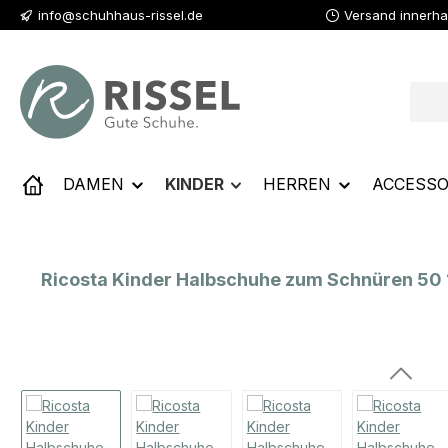
info@schuhhaus-rissel.de
Versand innerha
 Hauptinhalt springen
Zur Suche springen
Zur Hauptnavigation springen
DAMEN
KINDER
HERREN
ACCESSO
Ricosta Kinder Halbschuhe zum Schnüren 50
Bildergalerie überspringen