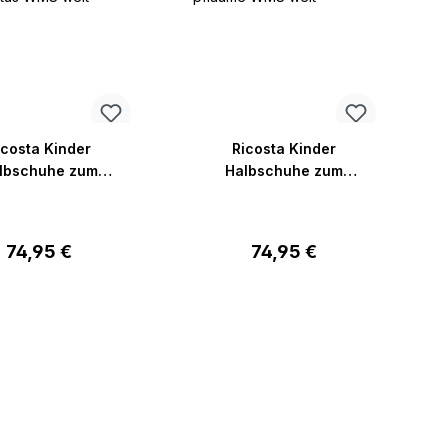
icosta Kinder
Ricosta Kinder
lbschuhe zum
Halbschuhe zum
Schnüren 50
Schnüren 50
0103/530 Cory
1200103/380 Cory
lyptus WMS weit
pflaume WMS weit
Regulärer Preis:
Regulärer Preis:
74,95 €
74,95 €