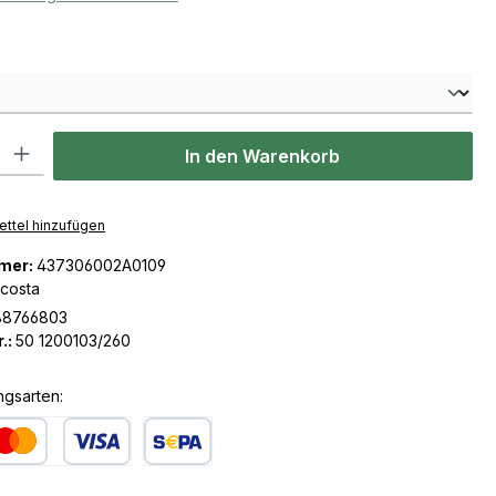
len
l: Gib den gewünschten Wert ein oder benutze die Schaltflächen u
In den Warenkorb
ttel hinzufügen
mer:
437306002A0109
icosta
88766803
.:
50 1200103/260
ngsarten:
dit- oder Debitkarte
SEPA Lastschrift