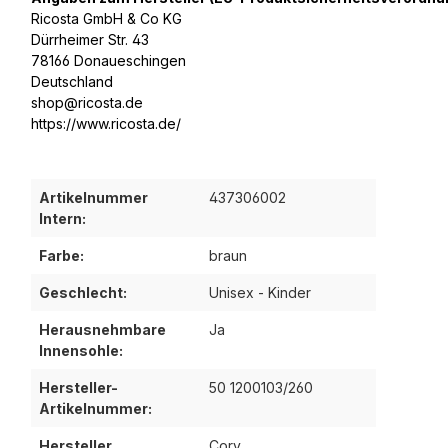
Ricosta GmbH & Co KG
Dürrheimer Str. 43
78166 Donaueschingen
Deutschland
shop@ricosta.de
https://www.ricosta.de/
Artikelnummer
437306002
Intern:
Farbe:
braun
Geschlecht:
Unisex - Kinder
Herausnehmbare
Ja
Innensohle:
Hersteller-
50 1200103/260
Artikelnummer:
Hersteller
Cory