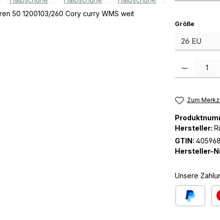
auswäh
Größe
Produkt Anzah
Zum Merkze
Produktnum
Hersteller:
R
GTIN:
40596
Hersteller-Nr
Unsere Zahlu
PayPal
Kre