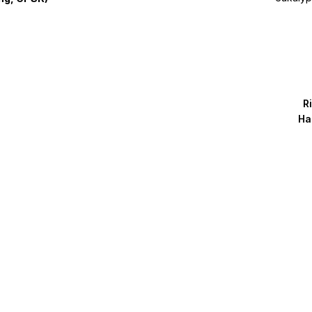
R
Ha
120
euka