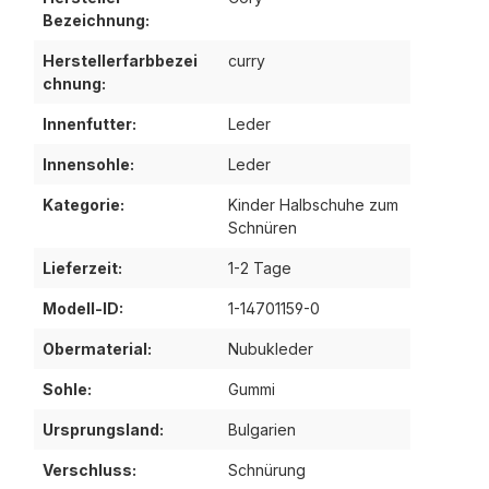
Bezeichnung:
Herstellerfarbbezei
curry
chnung:
Innenfutter:
Leder
Innensohle:
Leder
Kategorie:
Kinder Halbschuhe zum
Schnüren
Lieferzeit:
1-2 Tage
Modell-ID:
1-14701159-0
Obermaterial:
Nubukleder
Sohle:
Gummi
Ursprungsland:
Bulgarien
Verschluss:
Schnürung